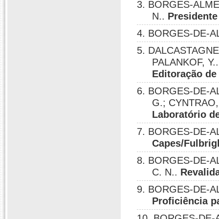
3. BORGES-ALMEI
N..
Presidente
4. BORGES-DE-AL
5. DALCASTAGNE,
PALANKOF, Y.
Editoração de 
6. BORGES-DE-AL
G.; CYNTRAO, 
Laboratório d
7. BORGES-DE-AL
Capes/Fulbrig
8. BORGES-DE-AL
C. N..
Revalid
9. BORGES-DE-AL
Proficiência 
10. BORGES-DE-A