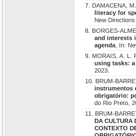
7. DAMACENA, M.
literacy for s
New Directions
8. BORGES-ALMEI
and interests
agenda
, In: N
9. MORAIS, A. L.
using tasks: a
2023.
10. BRUM-BARRET
instrumentos 
obrigatório: p
do Rio Preto, 2
11. BRUM-BARRET
DA CULTURA 
CONTEXTO D
OBRIGATÓRI