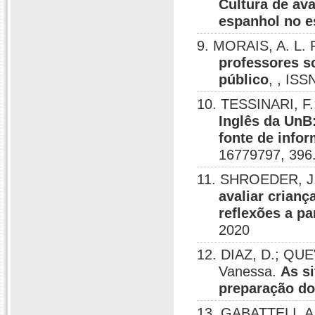
Cultura de ava
espanhol no e
9. MORAIS, A. L.
professores s
público
, , ISS
10. TESSINARI, 
Inglês da UnB
fonte de info
16779797, 396
11. SHROEDER, J
avaliar crian
reflexões a p
2020
12. DIAZ, D.; Q
Vanessa.
As s
preparação do
13. GABATTELI, 