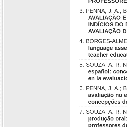
PROFESSORE
3. PENNA, J. A.
AVALIAÇÃO 
INDÍCIOS DO
AVALIAÇÃO D
4. BORGES-ALMEI
language asse
teacher educa
5. SOUZA, A. R.
español: conce
en la evaluac
6. PENNA, J. A.
avaliação no e
concepções de
7. SOUZA, A. R.
produção oral
professores d