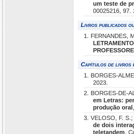
um teste de pr
00025216, 97.
Livros publicados o
1. FERNANDES, M
LETRAMENTO 
PROFESSORE
Capítulos de livros 
1. BORGES-ALMEI
2023.
2. BORGES-DE-AL
em Letras: per
produção oral
3. VELOSO, F. S
de dois inter
teletandem
, C