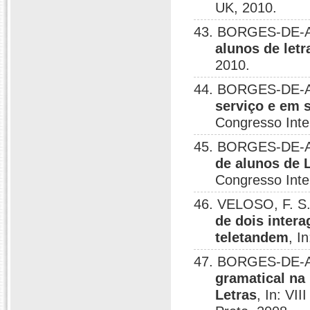
UK, 2010.
43. BORGES-DE-A
alunos de letr
2010.
44. BORGES-DE-A
serviço e em s
Congresso Inte
45. BORGES-DE-A
de alunos de L
Congresso Inte
46. VELOSO, F. 
de dois inter
teletandem
, I
47. BORGES-DE-A
gramatical na
Letras
, In: VI