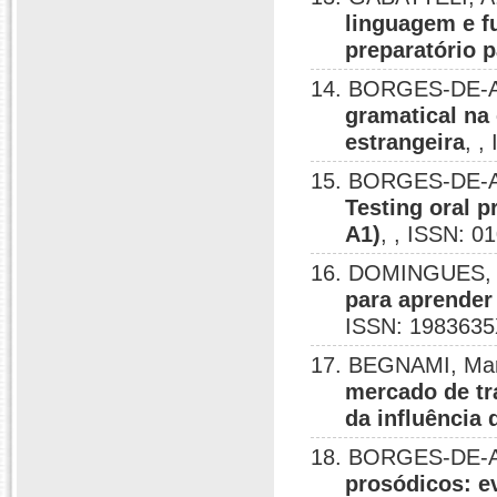
linguagem e f
preparatório 
14. BORGES-DE-A
gramatical na 
estrangeira
, ,
15. BORGES-DE-A
Testing oral p
A1)
, , ISSN: 0
16. DOMINGUES, 
para aprender
ISSN: 1983635
17. BEGNAMI, Ma
mercado de tra
da influência 
18. BORGES-DE-A
prosódicos: ev