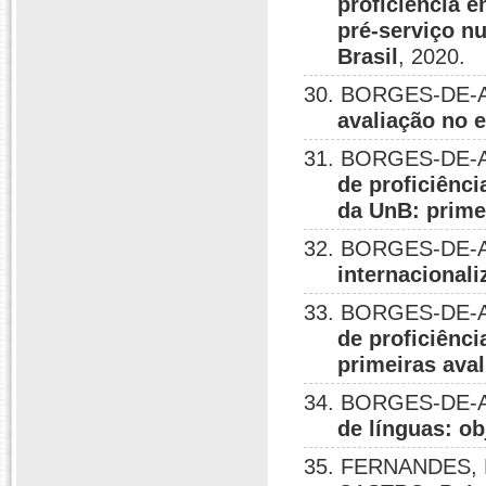
proficiência 
pré-serviço n
Brasil
, 2020.
30. BORGES-DE-A
avaliação no 
31. BORGES-DE-A
de proficiênc
da UnB: prime
32. BORGES-DE-A
internacionali
33. BORGES-DE-AL
de proficiênci
primeiras aval
34. BORGES-DE-A
de línguas: o
35. FERNANDES, 