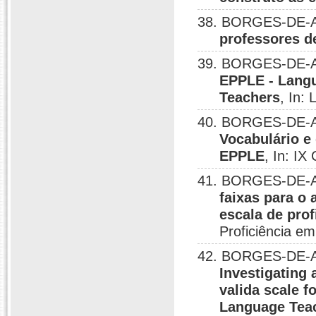
38. BORGES-DE-A
professores de
39. BORGES-DE-A
EPPLE - Langu
Teachers
, In:
40. BORGES-DE-A
Vocabulário e
EPPLE
, In: IX
41. BORGES-DE-A
faixas para o
escala de prof
Proficiência em
42. BORGES-DE-A
Investigating
valida scale f
Language Teac