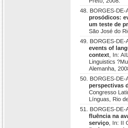
Preto, 2008.
48. BORGES-DE-A
prosódicos: e
um teste de pr
São José do Ri
49. BORGES-DE-A
events of lang
context
, In: A
Linguistics ?Mu
Alemanha, 200
50. BORGES-DE-A
perspectivas 
Congresso Lat
Línguas, Rio de
51. BORGES-DE-A
fluência na av
serviço
, In: 