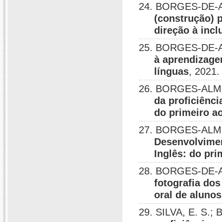
24. BORGES-DE-A
(construção) 
direção à incl
25. BORGES-DE-A
à aprendizage
línguas
, 2021.
26. BORGES-ALME
da proficiênc
do primeiro ao
27. BORGES-ALMEI
Desenvolvimen
Inglês: do pri
28. BORGES-DE-AL
fotografia dos
oral de aluno
29. SILVA, E. S.