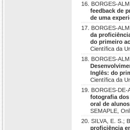
16. BORGES-ALME
feedback de pr
de uma experi
17. BORGES-ALME
da proficiênc
do primeiro ao
Científica da U
18. BORGES-ALMEI
Desenvolvimen
Inglês: do pri
Científica da U
19. BORGES-DE-AL
fotografia dos
oral de aluno
SEMAPLE, Onli
20. SILVA, E. S.
proficiência 