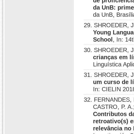
de proficiênc
da UnB: prime
da UnB, Brasíli
29. SHROEDER, J
Young Languag
School
, In: 1
30. SHROEDER, J
crianças em l
Linguística Apl
31. SHROEDER, J
um curso de l
In: CIELIN 2018
32. FERNANDES, 
CASTRO, P. A.
Contributos da
retroativo(s)
relevância no 