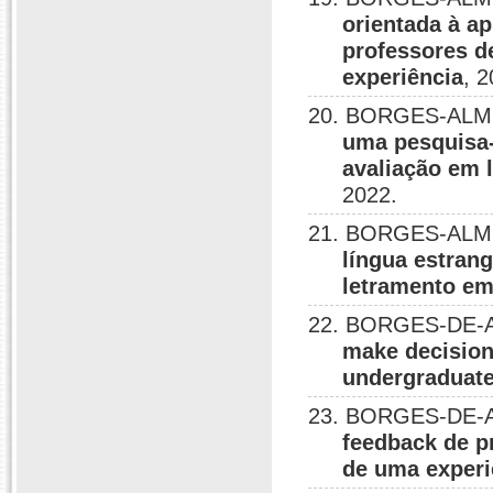
orientada à a
professores d
experiência
, 2
20. BORGES-ALME
uma pesquisa-
avaliação em 
2022.
21. BORGES-ALME
língua estran
letramento em
22. BORGES-DE-A
make decision
undergraduate
23. BORGES-DE-A
feedback de pr
de uma experi