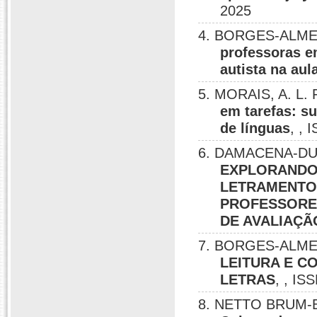
2025
4. BORGES-ALMEI
professoras e
autista na aul
5. MORAIS, A. L.
em tarefas: s
de línguas
, , 
6. DAMACENA-DU
EXPLORANDO 
LETRAMENTO 
PROFESSORES
DE AVALIAÇÃ
7. BORGES-ALMEI
LEITURA E C
LETRAS
, , IS
8. NETTO BRUM-