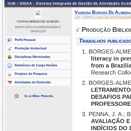
UnB ›
SIGAA - Sistema Integrado de Gestão de Atividades Aca
Vanessa Borges De Almeida
LET - DEPTO LÍNGUAS ESTRANGEI
VANESSA BORGES DE ALMEIDA
DEPTO LÍNGUAS ESTRANGEIRAS E
Produção Biblio
TRADUÇÃO
Trabalhos publicado
Perfil Pessoal
Produção Intelectual
1. BORGES-ALMEI
Disciplinas Ministradas
literacy in pr
from a Brazili
Relatórios de Carga Horária
Research Collo
Projetos de Pesquisa
2. BORGES-ALMEI
Atividades de Extensão
LETRAMENTO 
DESAFIOS PA
Ir ao Menu Principal
PROFESSORE
3. PENNA, J. A.
AVALIAÇÃO 
INDÍCIOS DO