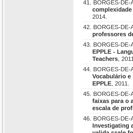
41. BORGES-DE-A
complexidade 
2014.
42. BORGES-DE-A
professores de
43. BORGES-DE-A
EPPLE - Langu
Teachers
, 201
44. BORGES-DE-A
Vocabulário e
EPPLE
, 2011.
45. BORGES-DE-A
faixas para o
escala de prof
46. BORGES-DE-A
Investigating
valida scale f