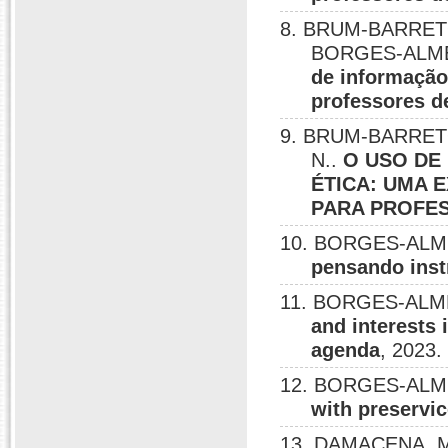
8. BRUM-BARRETO
BORGES-ALME
de informação
professores d
9. BRUM-BARRETO
N..
O USO DE
ÉTICA: UMA 
PARA PROFES
10. BORGES-ALME
pensando ins
11. BORGES-ALME
and interests
agenda
, 2023.
12. BORGES-ALME
with preservi
13. DAMACENA, M