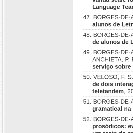
Language Teac
47. BORGES-DE-A
alunos de Letr
48. BORGES-DE-A
de alunos de L
49. BORGES-DE-AL
ANCHIETA, P. 
serviço sobre 
50. VELOSO, F. 
de dois inter
teletandem
, 2
51. BORGES-DE-A
gramatical na 
52. BORGES-DE-A
prosódicos: e