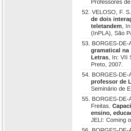
Professores de
52. VELOSO, F. 
de dois inter
teletandem
, I
(InPLA), São P
53. BORGES-DE-A
gramatical na
Letras
, In: VI
Preto, 2007.
54. BORGES-DE-A
professor de 
Seminário de E
55. BORGES-DE-A
Freitas.
Capaci
ensino, educa
JELI: Coming o
56. BORGES-DE-A