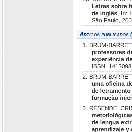
Letras sobre 
de inglês
, In:
São Paulo, 200
Artigos publicados 
1. BRUM-BARRETO
professores d
experiência d
ISSN: 1413093
2. BRUM-BARRETO
uma oficina de
de letramento
formação inici
3. RESENDE, CRI
metodológicas 
de lengua extr
aprendizaje y 