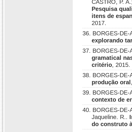
CASTRO, P. A.
Pesquisa quali
itens de espa
2017.
36. BORGES-DE-A
explorando ta
37. BORGES-DE-A
gramatical na
critério
, 2015.
38. BORGES-DE-A
produção oral
39. BORGES-DE-A
contexto de e
40. BORGES-DE-AL
Jaqueline. R..
do construto 