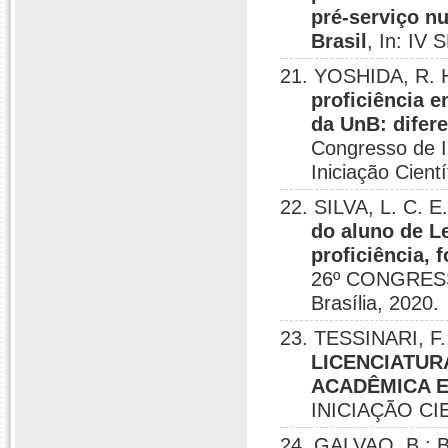
pré-serviço n
Brasil
, In: IV
21. YOSHIDA, R.
proficiência 
da UnB: difer
Congresso de I
Iniciação Cientí
22. SILVA, L. C.
do aluno de L
proficiência,
26º CONGRESS
Brasília, 2020.
23. TESSINARI, 
LICENCIATUR
ACADÊMICA E
INICIAÇÃO CIE
24. GALVAO, B.;