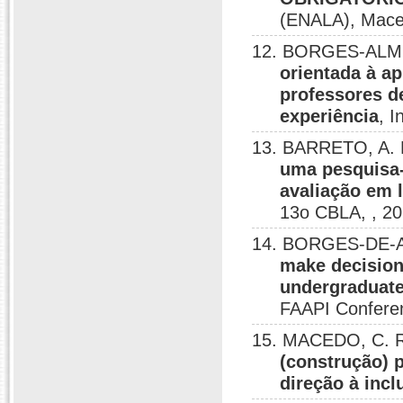
(ENALA), Mace
12. BORGES-ALME
orientada à a
professores d
experiência
, 
13. BARRETO, A.
uma pesquisa-
avaliação em 
13o CBLA, , 20
14. BORGES-DE-A
make decision
undergraduate
FAAPI Conferen
15. MACEDO, C. 
(construção) 
direção à incl