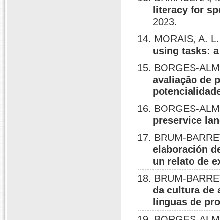
literacy for s
2023.
14. MORAIS, A. L
using tasks: a
15. BORGES-ALME
avaliação de 
potencialidade
16. BORGES-ALME
preservice lan
17. BRUM-BARRET
elaboración de
un relato de e
18. BRUM-BARRET
da cultura de
línguas de pro
19. BORGES-ALME