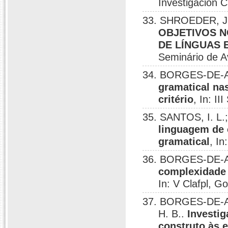
Investigación C
33. SHROEDER, J
OBJETIVOS N
DE LÍNGUAS 
Seminário de A
34. BORGES-DE-A
gramatical na
critério
, In: I
35. SANTOS, I. 
linguagem de 
gramatical
, In
36. BORGES-DE-A
complexidade 
In: V Clafpl, G
37. BORGES-DE-AL
H. B..
Investig
construto às 