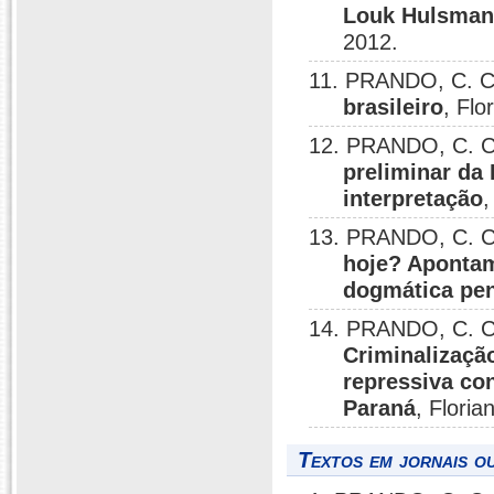
Louk Hulsman 
2012.
11. PRANDO, C. C
brasileiro
, Flo
12. PRANDO, C. C
preliminar da 
interpretação
,
13. PRANDO, C. C
hoje? Aponta
dogmática pen
14. PRANDO, C. C
Criminalizaçã
repressiva co
Paraná
, Floria
Textos em jornais ou