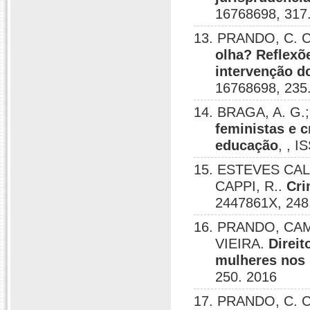
16768698, 317
13. PRANDO, C. C
olha? Reflexõ
intervenção d
16768698, 235
14. BRAGA, A. G.
feministas e c
educação
, , 
15. ESTEVES CALA
CAPPI, R..
Cri
2447861X, 248
16. PRANDO, CA
VIEIRA.
Direit
mulheres nos i
250. 2016
17. PRANDO, C. C