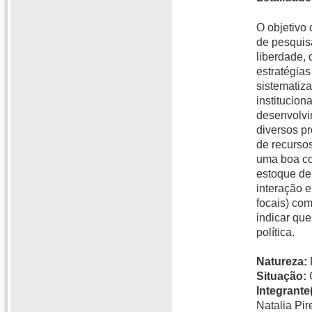
O objetivo
de pesquisa
liberdade, 
estratégias
sistematiza
institucion
desenvolvi
diversos pro
de recurso
uma boa com
estoque de
interação e
focais) com
indicar que
política.
Natureza:
Situação:
Integrante(
Natalia Pi