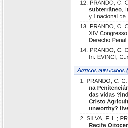
12. PRANDO, C. C
subterrâneo
, 
y I nacional d
13. PRANDO, C. C
XIV Congresso 
Derecho Penal 
14. PRANDO, C. C
In: EVINCI, Cur
Artigos publicados 
1. PRANDO, C. C.
na Penitenciár
das vidas ?in
Cristo Agricul
unworthy? liv
2. SILVA, F. L.; 
Recife Oitocen