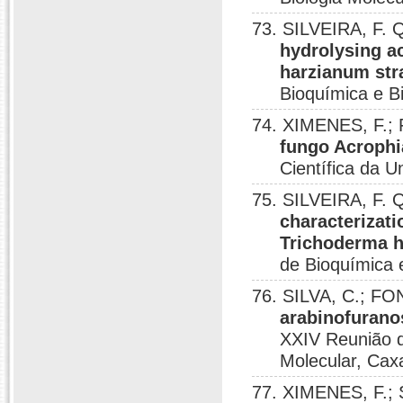
73. SILVEIRA, F. Q
hydrolysing ac
harzianum str
Bioquímica e B
74. XIMENES, F.; 
fungo Acrophi
Científica da U
75. SILVEIRA, F. Q
characterizat
Trichoderma 
de Bioquímica 
76. SILVA, C.; FO
arabinofurano
XXIV Reunião d
Molecular, Cax
77. XIMENES, F.; S