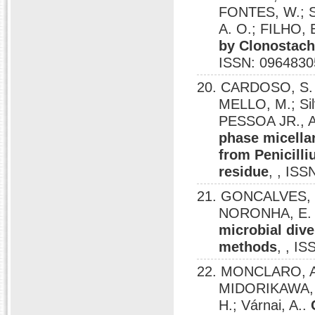
FONTES, W.; Sa
A. O.; FILHO, 
by Clonostach
ISSN: 0964830
20. CARDOSO, S. 
MELLO, M.; Sil
PESSOA JR., A.
phase micellar
from Penicilli
residue
, , ISS
21. GONCALVES, C. 
NORONHA, E. F
microbial dive
methods
, , I
22. MONCLARO, A.
MIDORIKAWA, G.
H.; Várnai, A..