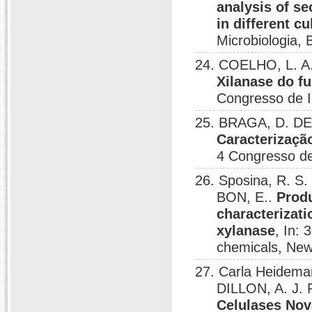
analysis of s
in different c
Microbiologia, B
24. COELHO, L. A.
Xilanase do f
Congresso de In
25. BRAGA, D. DE 
Caracterizaçã
4 Congresso de 
26. Sposina, R. S. 
BON, E..
Produ
characterizat
xylanase
, In:
chemicals, New
27. Carla Heidema
DILLON, A. J.
Celulases Nov