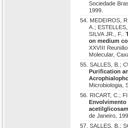
Sociedade Bras
1999.
54. MEDEIROS, R.
A.; ESTELLES,
SILVA JR., F..
on medium con
XXVIII Reunião
Molecular, Cax
55. SALLES, B.; 
Purification a
Acrophialopho
Microbiologia, 
56. RICART, C.; F
Envolvimento 
acetilglicosa
de Janeiro, 19
57. SALLES, B.; S