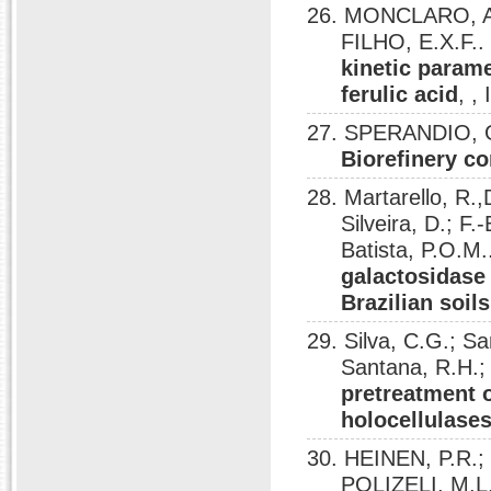
26. MONCLARO, A. 
FILHO, E.X.F.
kinetic parame
ferulic acid
, ,
27. SPERANDIO, G
Biorefinery co
28. Martarello, R.
Silveira, D.; 
Batista, P.O.M
galactosidase 
Brazilian soil
29. Silva, C.G.; S
Santana, R.H.;
pretreatment 
holocellulases
30. HEINEN, P.R.
POLIZELI, M.L