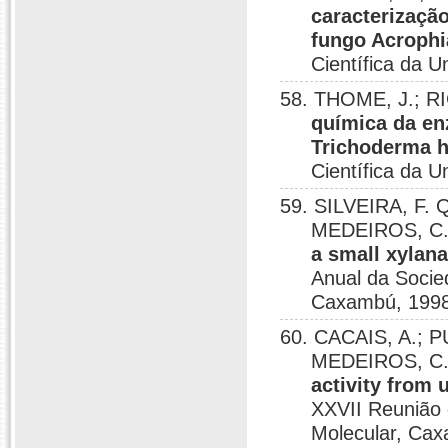
caracterização
fungo Acrophi
Científica da U
58. THOME, J.; RI
química da en
Trichoderma 
Científica da U
59. SILVEIRA, F. 
MEDEIROS, C.;
a small xylan
Anual da Socied
Caxambú, 1998
60. CACAIS, A.; P
MEDEIROS, C.;
activity from 
XXVII Reunião 
Molecular, Cax