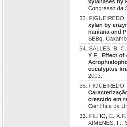
xylanases by 
Congresso da 
33. FIGUEIREDO, C
xylan by enzy
naniana and P
SBBq, Caxambú
34. SALLES, B. C.
X.F..
Effect of
Acrophialopho
eucalyptus kra
2003.
35. FIGUEIREDO, C
Caracterizaçã
crescido em r
Científica da U
36. FILHO, E. X.F
XIMENES, F.; S