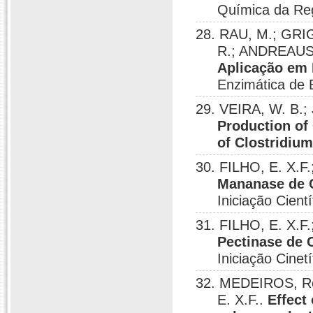
Química da Reg
28. RAU, M.; GRI
R.; ANDREAUS
Aplicação em 
Enzimática de 
29. VEIRA, W. B.;
Production of
of Clostridiu
30. FILHO, E. X.F
Mananase de 
Iniciação Cient
31. FILHO, E. X.F
Pectinase de 
Iniciação Cinet
32. MEDEIROS, Ro
E. X.F..
Effect