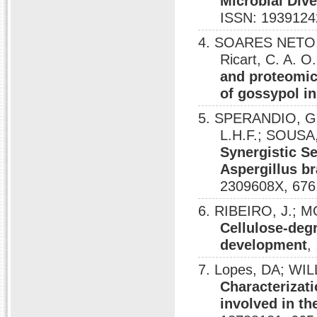
Microbial Div
ISSN: 1939124
4. SOARES NETO, 
Ricart, C. A. 
and proteomic
of gossypol i
5. SPERANDIO, G. 
L.H.F.; SOUSA,
Synergistic Se
Aspergillus b
2309608X, 676
6. RIBEIRO, J.; M
Cellulose-deg
development
,
7. Lopes, DA; WILL
Characterizat
involved in th