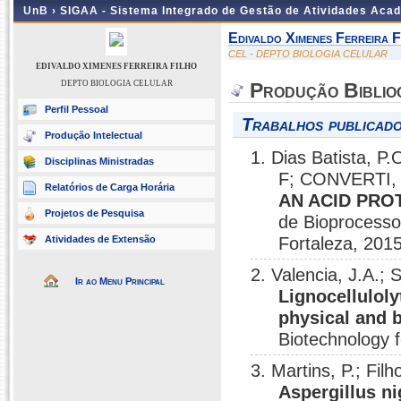
UnB ›
SIGAA - Sistema Integrado de Gestão de Atividades Aca
Edivaldo Ximenes Ferreira F
CEL - DEPTO BIOLOGIA CELULAR
EDIVALDO XIMENES FERREIRA FILHO
DEPTO BIOLOGIA CELULAR
Produção Biblio
Perfil Pessoal
Trabalhos publicado
Produção Intelectual
1. Dias Batista, P
Disciplinas Ministradas
F; CONVERTI, 
Relatórios de Carga Horária
AN ACID PROT
Projetos de Pesquisa
de Bioprocesso
Atividades de Extensão
Fortaleza, 2015
2. Valencia, J.A.;
Ir ao Menu Principal
Lignocellulol
physical and 
Biotechnology f
3. Martins, P.; Fil
Aspergillus n