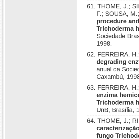
61. THOME, J.; SI
F.; SOUSA, M.;
procedure and
Trichoderma h
Sociedade Bras
1998.
62. FERREIRA, H.
degrading enz
anual da Socied
Caxambú, 1998
63. FERREIRA, H.;
enzima hemice
Trichoderma 
UnB, Brasília, 
64. THOME, J.; RI
caracterizaçã
fungo Tricho