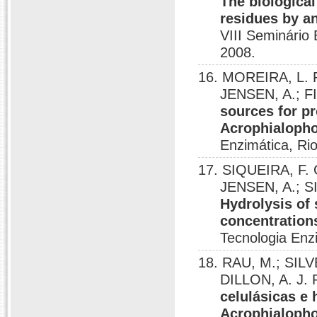
The biological
residues by a
VIII Seminário 
2008.
16. MOREIRA, L. 
JENSEN, A.; FI
sources for p
Acrophialopho
Enzimática, Rio
17. SIQUEIRA, F. G
JENSEN, A.; SI
Hydrolysis of
concentrations
Tecnologia Enz
18. RAU, M.; SILV
DILLON, A. J.
celulásicas e
Acrophialopho