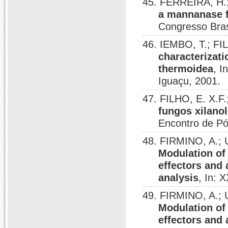
45. FERREIRA, H.;
a mannanase f
Congresso Brasi
46. IEMBO, T.; FI
characterizati
thermoidea
, I
Iguaçu, 2001.
47. FILHO, E. X.F
fungos xilanol
Encontro de P
48. FIRMINO, A.; 
Modulation of
effectors and 
analysis
, In:
49. FIRMINO, A.; 
Modulation of
effectors and 