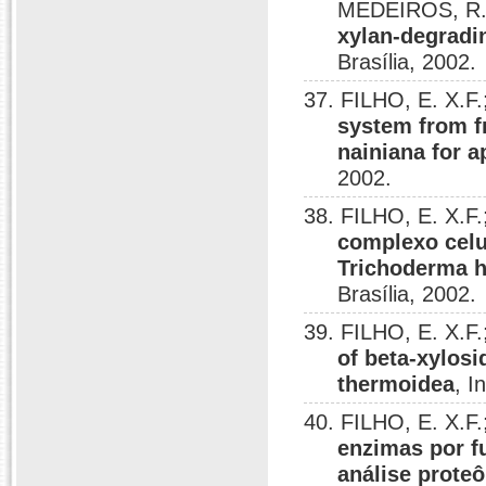
MEDEIROS, R
xylan-degradi
Brasília, 2002.
37. FILHO, E. X.F.
system from f
nainiana for ap
2002.
38. FILHO, E. X.F
complexo celul
Trichoderma h
Brasília, 2002.
39. FILHO, E. X.F
of beta-xylosi
thermoidea
, I
40. FILHO, E. X.F.
enzimas por f
análise prote