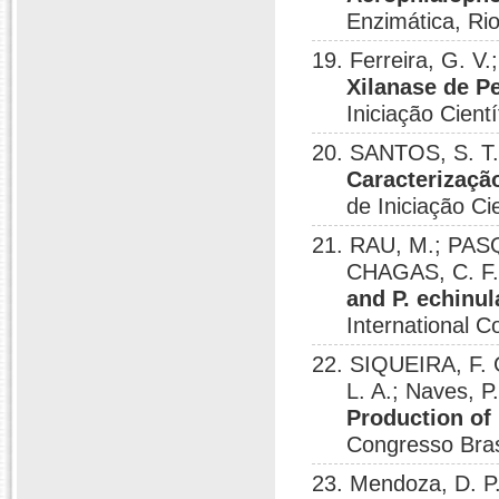
Enzimática, Rio
19. Ferreira, G. V.
Xilanase de P
Iniciação Cient
20. SANTOS, S. T.;
Caracterização
de Iniciação Ci
21. RAU, M.; PASQ
CHAGAS, C. F
and P. echinul
International C
22. SIQUEIRA, F.
L. A.; Naves, P
Production of
Congresso Brasi
23. Mendoza, D. P.