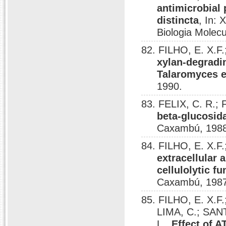
antimicrobial
distincta
, In:
Biologia Molec
82. FILHO, E. X.F
xylan-degradi
Talaromyces 
1990.
83. FELIX, C. R.; 
beta-glucosid
Caxambú, 1988
84. FILHO, E. X.F.
extracellular 
cellulolytic f
Caxambú, 1987
85. FILHO, E. X.F
LIMA, C.; SA
L..
Effect of A