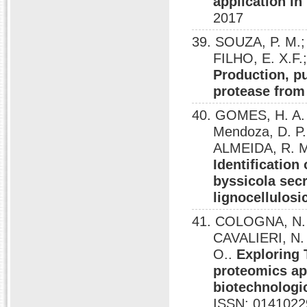
application i
2017
39. SOUZA, P. M.;
FILHO, E. X.F.
Production, pu
protease from
40. GOMES, H. A. R.
Mendoza, D. P
ALMEIDA, R. M.
Identificatio
byssicola sec
lignocellulos
41. COLOGNA, N. M
CAVALIERI, N. 
O..
Exploring 
proteomics app
biotechnologi
ISSN: 0141022