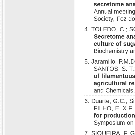
secretome ana
Annual meeting 
Society, Foz do
4. TOLEDO, C.; SOU
Secretome ana
culture of su
Biochemistry a
5. Jaramillo, P.M
SANTOS, S. T.; 
of filamentous
agricultural r
and Chemicals,
6. Duarte, G.C.; S
FILHO, E. X.F.
for production
Symposium on B
7. SIQUEIRA, F. G.;