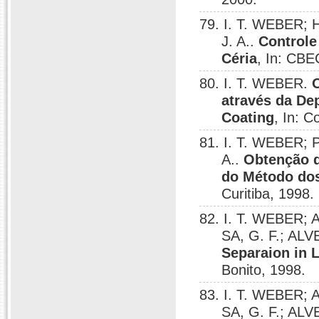
79. I. T. WEBER; 
J. A..
Controle
Céria
, In: CBE
80. I. T. WEBER.
através da De
Coating
, In: C
81. I. T. WEBER; 
A..
Obtenção d
do Método dos
Curitiba, 1998.
82. I. T. WEBER; 
SA, G. F.; ALV
Separaion in 
Bonito, 1998.
83. I. T. WEBER; 
SA, G. F.; ALV