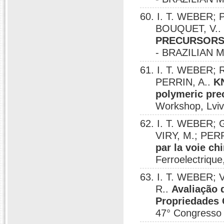
60. I. T. WEBER;
BOUQUET, V.
PRECURSORS
- BRAZILIAN 
61. I. T. WEBER;
PERRIN, A..
KN
polymeric pre
Workshop, Lviv
62. I. T. WEBER;
VIRY, M.; PER
par la voie ch
Ferroelectriqu
63. I. T. WEBER; 
R..
Avaliação 
Propriedades 
47° Congresso 