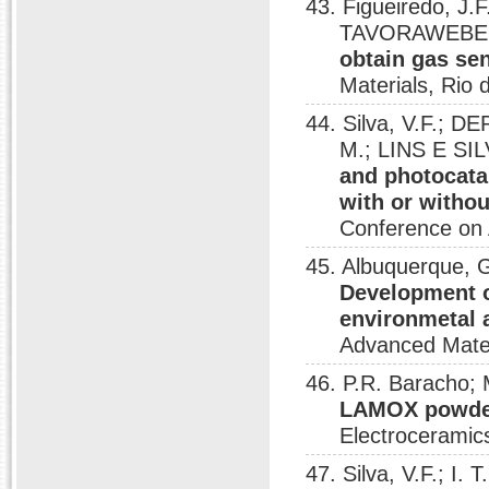
43. Figueiredo, J.
TAVORAWEBER
obtain gas se
Materials, Rio 
44. Silva, V.F.; 
M.; LINS E SIL
and photocata
with or witho
Conference on 
45. Albuquerque, G
Development of
environmetal 
Advanced Mater
46. P.R. Baracho; 
LAMOX powders
Electroceramic
47. Silva, V.F.; I