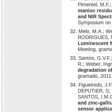
Pimentel, M.F.
manioc residue
and NIR Spect
Symposium on 
32. Melo, M.A.; We
RODRIGUES, 
Luminescent M
Meeting, grama
33. Santos, G.V.F.
R.; Weber, Ingr
degradation o
gramado, 2011
34. Figueiredo, 
DEPUTIER, S;
SANTOS, I.M.G.
and zinc-gall
sensor applic