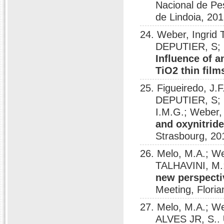
Nacional de Pe
de Lindoia, 201
24. Weber, Ingrid
DEPUTIER, S; 
Influence of a
TiO2 thin film
25. Figueiredo, 
DEPUTIER, S;
I.M.G.; Weber, 
and oxynitride
Strasbourg, 20
26. Melo, M.A.; We
TALHAVINI, M.
new perspecti
Meeting, Floria
27. Melo, M.A.; W
ALVES JR, S..