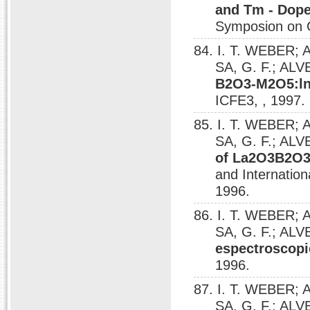
and Tm - Dop
Symposion on G
84. I. T. WEBER; 
SA, G. F.; ALV
B2O3-M2O5:ln
ICFE3, , 1997.
85. I. T. WEBER; 
SA, G. F.; ALV
of La2O3B2O3
and Internation
1996.
86. I. T. WEBER; 
SA, G. F.; ALV
espectroscopi
1996.
87. I. T. WEBER; 
SA, G. F.; ALV