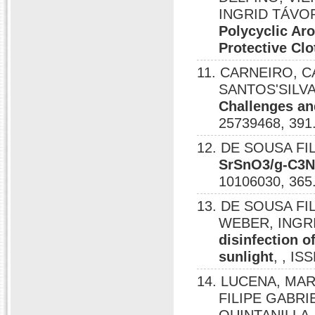
INGRID TÁVO
Polycyclic Ar
Protective Clo
11. CARNEIRO, C
SANTOS'SILVA,
Challenges an
25739468, 391
12. DE SOUSA FI
SrSnO3/g-C3N4
10106030, 365
13. DE SOUSA FI
WEBER, INGR
disinfection 
sunlight
, , IS
14. LUCENA, MAR
FILIPE GABRI