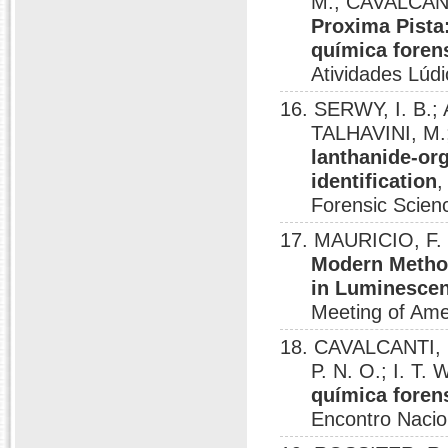
M.; CAVALCANTI
Proxima Pista
química foren
Atividades Lúd
16. SERWY, I. B.;
TALHAVINI, M.
lanthanide-or
identification
,
Forensic Scien
17. MAURICIO, F. 
Modern Method
in Luminesce
Meeting of Ame
18. CAVALCANTI, 
P. N. O.; I. T
química fore
Encontro Nacio