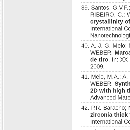
39. Santos, G.V.F
RIBEIRO, C.; W
crystallinity 
International C
Nanotechnolog
40. A. J. G. Melo;
WEBER.
Marca
de tiro
, In: XX
2009.
41. Melo, M.A.; A.
WEBER.
Synth
2D with high t
Advanced Mater
42. P.R. Baracho;
zirconia thic
International 