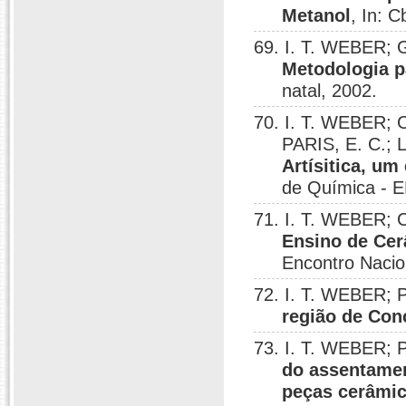
Metanol
, In: C
69. I. T. WEBER;
Metodologia p
natal, 2002.
70. I. T. WEBER; 
PARIS, E. C.; 
Artísitica, u
de Química - E
71. I. T. WEBER; 
Ensino de Cer
Encontro Nacio
72. I. T. WEBER; 
região de Con
73. I. T. WEBER; 
do assentamen
peças cerâmi