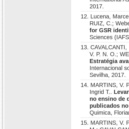
2017.
12. Lucena, Marc
RUIZ, C.; Webe
for GSR identi
Sciences (IAFS
13. CAVALCANTI, E
V. P. N. O.; 
Estratégia ava
Internacional s
Sevilha, 2017.
14. MARTINS, V. P
Ingrid T..
Levan
no ensino de q
publicados no
Quimica, Floria
15. MARTINS, V. 