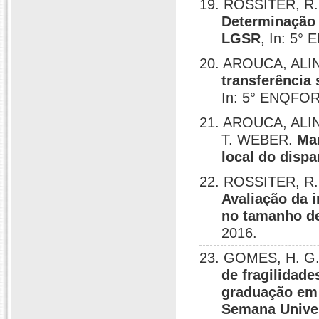
19. ROSSITER, R.
Determinação 
LGSR
, In: 5°
20. AROUCA, ALINE
transferência 
In: 5° ENQFOR,
21. AROUCA, ALINE
T. WEBER.
Ma
local do dispa
22. ROSSITER, R.
Avaliação da 
no tamanho de
2016.
23. GOMES, H. G.;
de fragilidade
graduação em
Semana Univers