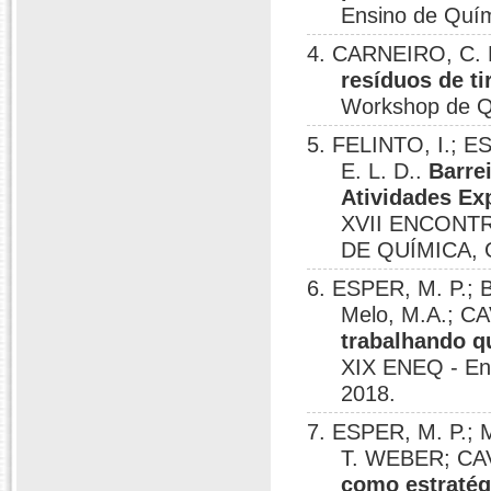
Ensino de Quím
4. CARNEIRO, C. R.
resíduos de t
Workshop de Qu
5. FELINTO, I.; 
E. L. D..
Barre
Atividades Ex
XVII ENCONT
DE QUÍMICA, G
6. ESPER, M. P.; B
Melo, M.A.; CA
trabalhando q
XIX ENEQ - Enc
2018.
7. ESPER, M. P.; M
T. WEBER; CAV
como estratég