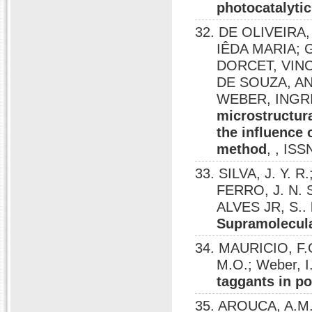
photocatalytic
32. DE OLIVEIR
IÊDA MARIA; 
DORCET, VINC
DE SOUZA, AN
WEBER, INGR
microstructura
the influence 
method
, , IS
33. SILVA, J. Y. R
FERRO, J. N. S
ALVES JR, S..
Supramolecula
34. MAURICIO, F.
M.O.; Weber, I
taggants in po
35. AROUCA, A.M.