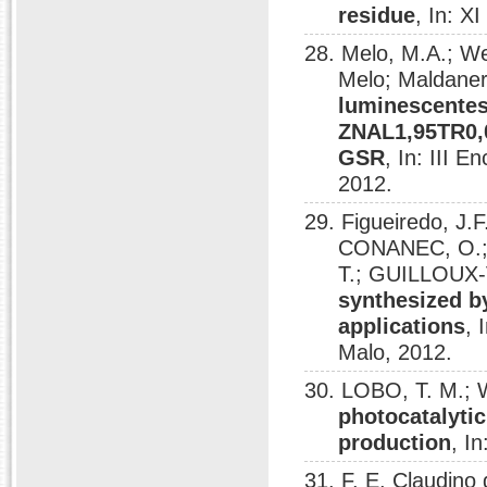
residue
, In: X
28. Melo, M.A.; We
Melo; Maldane
luminescentes
ZNAL1,95TR0,
GSR
, In: III 
2012.
29. Figueiredo, J
CONANEC, O.; 
T.; GUILLOUX-
synthesized by
applications
, 
Malo, 2012.
30. LOBO, T. M.; W
photocatalyti
production
, I
31. F. E. Claudino 