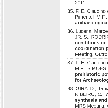
2011.
35. F. E. Claudino 
Pimentel, M.F.
archaeological
36. Lucena, Marce
JR, S.; RODRIG
conditions on 
coordination
Meeting, Outro
37. F. E. Claudino
M.F.; SIMOES,
prehistoric po
for Archaeolo
38. GIRALDI, Tâni
RIBEIRO, C.; W
synthesis and 
MRS Meeting, 