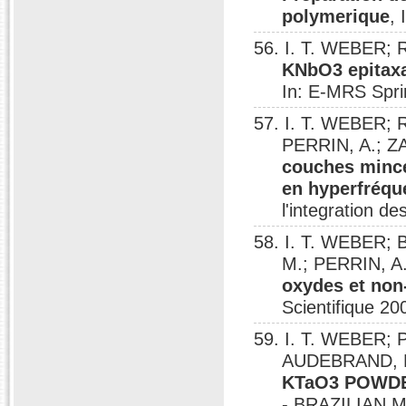
polymerique
,
56. I. T. WEBER;
KNbO3 epitaxa
In: E-MRS Spri
57. I. T. WEBER;
PERRIN, A.; Z
couches mince
en hyperfréqu
l'integration d
58. I. T. WEBER;
M.; PERRIN, A
oxydes et non
Scientifique 20
59. I. T. WEBER;
AUDEBRAND, 
KTaO3 POWDE
- BRAZILIAN 