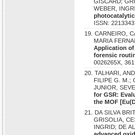
GISCARD; GR
WEBER, INGR
photocatalytic
ISSN: 2213343
19. CARNEIRO, C
MARIA FERNAND
Application o
forensic rout
0026265X, 361
20. TALHARI, AN
FILIPE G. M.;
JUNIOR, SEVER
for GSR: Evalu
the MOF [Eu(
21. DA SILVA BR
GRISOLIA, C
INGRID; DE 
advanced oxid