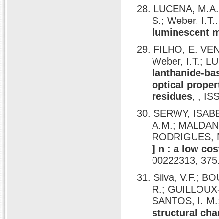
28. LUCENA, M.A.
S.; Weber, I.T.
luminescent 
29. FILHO, E. VE
Weber, I.T.; L
lanthanide-ba
optical proper
residues
, , I
30. SERWY, ISABE
A.M.; MALDAN
RODRIGUES, Ma
] n : a low co
00222313, 375
31. Silva, V.F.;
R.; GUILLOUX-
SANTOS, I. M.;
structural char