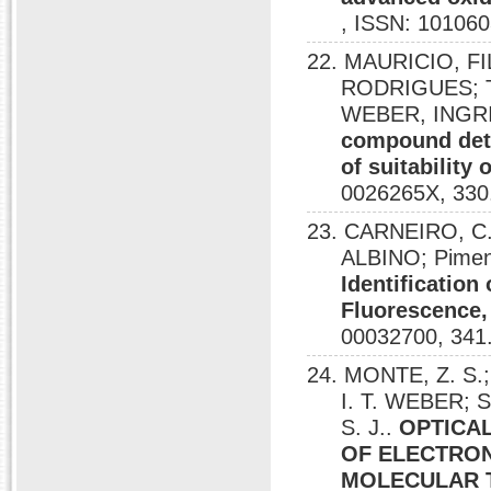
, ISSN: 101060
22. MAURICIO, F
RODRIGUES; T
WEBER, INGR
compound dete
of suitability 
0026265X, 330
23. CARNEIRO, C
ALBINO; Pimen
Identificatio
Fluorescence
00032700, 341
24. MONTE, Z. S.
I. T. WEBER; S
S. J..
OPTICAL
OF ELECTRON
MOLECULAR