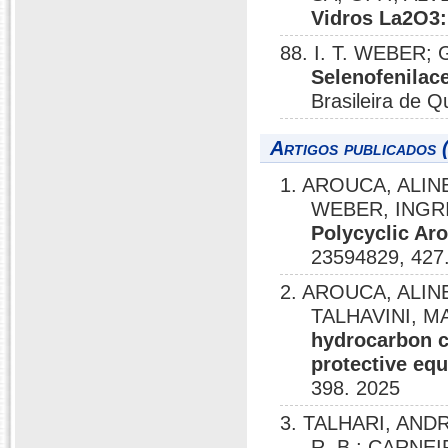
Vidros La2O3
88. I. T. WEBER;
Selenofenilace
Brasileira de 
Artigos publicados 
1. AROUCA, ALI
WEBER, INGR
Polycyclic Ar
23594829, 427
2. AROUCA, ALIN
TALHAVINI, M
hydrocarbon c
protective equ
398. 2025
3. TALHARI, AND
R. B.; CARNEI