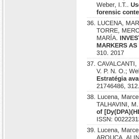
Weber, I.T..
Us
forensic conte
36. LUCENA, MAR
TORRE, MERC
MARÍA.
INVES
MARKERS AS 
310. 2017
37. CAVALCANTI, E
V. P. N. O.; We
Estratégia ava
21746486, 312
38. Lucena, Marce
TALHAVINI, M.;
of [Dy(DPA)(H
ISSN: 0022231
39. Lucena, Marce
AROUCA, ALIN