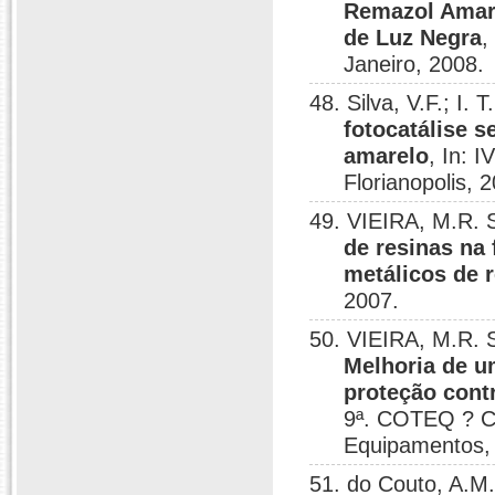
Remazol Amare
de Luz Negra
,
Janeiro, 2008.
48. Silva, V.F.; I
fotocatálise 
amarelo
, In: 
Florianopolis, 
49. VIEIRA, M.R. 
de resinas na 
metálicos de r
2007.
50. VIEIRA, M.R. S
Melhoria de u
proteção cont
9ª. COTEQ ? Co
Equipamentos, 
51. do Couto, A.M.