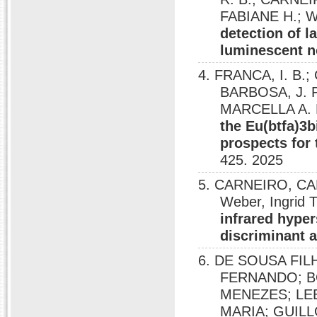
FABIANE H.; We
detection of l
luminescent 
4. FRANCA, I. B.; 
BARBOSA, J. P
MARCELLA A.
the Eu(btfa)3
prospects for
425. 2025
5. CARNEIRO, CA
Weber, Ingrid T
infrared hyper
discriminant 
6. DE SOUSA FI
FERNANDO; BO
MENEZES; LE
MARIA; GUIL