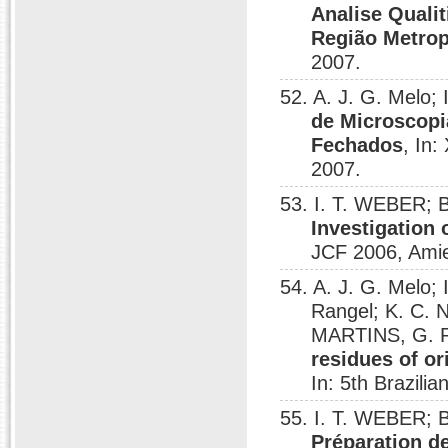
Analise Qualit
Região Metrop
2007.
52. A. J. G. Melo;
de Microscopi
Fechados
, In:
2007.
53. I. T. WEBER;
Investigation
JCF 2006, Ami
54. A. J. G. Melo;
Rangel; K. C. N
MARTINS, G. R
residues of o
In: 5th Brazili
55. I. T. WEBER;
Préparation d