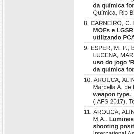
da química fo
Química, Rio B
8. CARNEIRO, C. R
MOFs e LGSR 
utilizando PC
9. ESPER, M. P.; 
LUCENA, MARCE
uso do jogo '
da química fo
10. AROUCA, ALIN
Marcella A. de
weapon type.
,
(IAFS 2017), T
11. AROUCA, ALINE
M.A..
Luminesc
shooting posi
International A