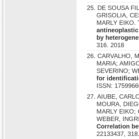
25. DE SOUSA FI
GRISOLIA, C
MARLY EIKO.
antineoplasti
by heterogene
316. 2018
26. CARVALHO, M
MARIA; AMIGO
SEVERINO; W
for identifica
ISSN: 1759966
27. AIUBE, CARL
MOURA, DIEG
MARLY EIKO; 
WEBER, INGR
Correlation be
22133437, 318