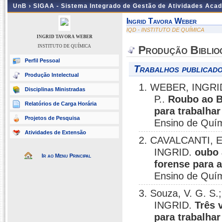
UnB ›
SIGAA - Sistema Integrado de Gestão de Atividades Aca
Ingrid Tavora Weber
IQD - INSTITUTO DE QUÍMICA
INGRID TAVORA WEBER
INSTITUTO DE QUÍMICA
Produção Biblio
Perfil Pessoal
Trabalhos publicado
Produção Intelectual
1. WEBER, INGRID
Disciplinas Ministradas
P..
Roubo ao B
Relatórios de Carga Horária
para trabalhar
Projetos de Pesquisa
Ensino de Quím
Atividades de Extensão
2. CAVALCANTI, E.
INGRID.
oubo 
Ir ao Menu Principal
forense para a
Ensino de Quím
3. Souza, V. G. S
INGRID.
Três 
para trabalha