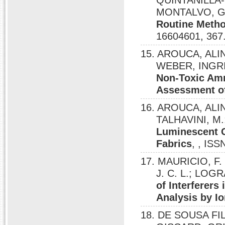
QUINTANILLA-
MONTALVO, 
Routine Metho
16604601, 367
15. AROUCA, ALI
WEBER, INGR
Non-Toxic Am
Assessment of
16. AROUCA, ALINE
TALHAVINI, M
Luminescent G
Fabrics
, , ISS
17. MAURICIO, F. 
J. C. L.; LOG
of Interferers
Analysis by I
18. DE SOUSA FI