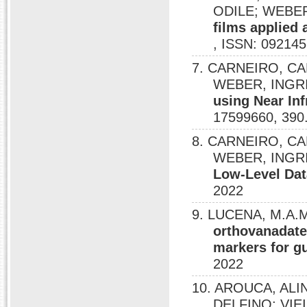
ODILE; WEBE
films applied 
, ISSN: 092145
7. CARNEIRO, CA
WEBER, INGR
using Near In
17599660, 390
8. CARNEIRO, CA
WEBER, INGR
Low-Level Da
2022
9. LUCENA, M.A.M
orthovanadate
markers for gu
2022
10. AROUCA, AL
DELFINO; VIE