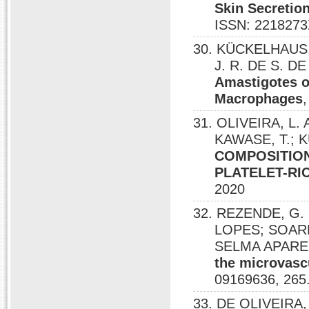
Skin Secretio
ISSN: 2218273
30. KÜCKELHAUS, 
J. R. DE S. DE
Amastigotes o
Macrophages
31. OLIVEIRA, L. 
KAWASE, T.; K
COMPOSITION
PLATELET-RI
2020
32. REZENDE, G. 
LOPES; SOARE
SELMA APARE
the microvasc
09169636, 265
33. DE OLIVEIRA,