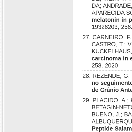
DA; ANDRADE
APARECIDA S
melatonin in p
19326203, 256
27. CARNEIRO, F
CASTRO, T.; V
KUCKELHAUS,
carcinoma in 
258. 2020
28. REZENDE, G.
no seguimento
de Crânio Ante
29. PLACIDO, A.
BETAGIN-NETO,
BUENO, J.; BA
ALBUQUERQUE, 
Peptide Salama