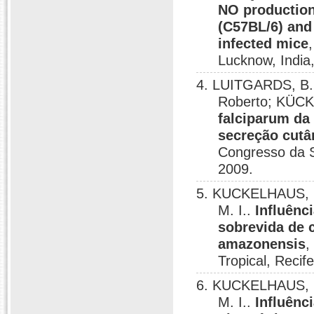
NO production
(C57BL/6) and
infected mice
Lucknow, India
4. LUITGARDS, B. 
Roberto; KÜCK
falciparum da
secreção cutâ
Congresso da So
2009.
5. KUCKELHAUS, 
M. I..
Influênc
sobrevida de
amazonensis
,
Tropical, Recif
6. KUCKELHAUS, 
M. I..
Influênc