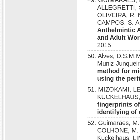
49. GUIMARAES, M
ALLEGRETTI, S.
OLIVEIRA, R. N
CAMPOS, S. A.
Anthelmintic A
and Adult Wo
2015
50. Alves, D.S.M.
Muniz-Junquei
method for mi
using the peri
51. MIZOKAMI, L
KÜCKELHAUS,
fingerprints o
identifying of
52. Guimarães, M.
COLHONE, M. C
Kuckelhaus; LI