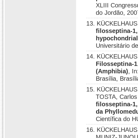
XLIII Congress
do Jordão, 200
13. KÜCKELHAUS, 
filosseptina-
hypochondrial
Universitário de
14. KÜCKELHAUS, 
Filosseptina-
(Amphibia)
, I
Brasília, Brasíl
15. KÜCKELHAUS, S
TOSTA, Carlos
filosseptina-
da Phyllomedu
Científica do H
16. KÜCKELHAUS, S
MUNIZ-JUNQUEI