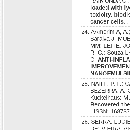
RAIMUNDA C.
loaded with ly
toxicity, biod
cancer cells
, 
24. AAmorim A, 
Saraiva J; MU
MM; LEITE, JO
R. C.; Souza 
C.
ANTI-INFL
IMPROVEMEN
NANOEMULSI
25. NAIFF, P. F.;
BEZERRA, A. C.
Kuckelhaus; Mu
Recovered the
, ISSN: 168787
26. SERRA, LUC
DE; VIEIRA, 