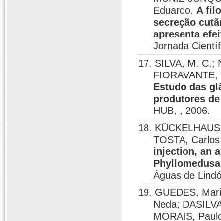
Eduardo.
A fil
secreção cutã
apresenta efe
Jornada Cientí
17. SILVA, M. C.;
FIORAVANTE, T
Estudo das glâ
produtores de
HUB, , 2006.
18. KÜCKELHAUS, S
TOSTA, Carlos
injection, an 
Phyllomedusa
Águas de Lindó
19. GUEDES, Mari
Neda; DASILVA
MORAIS, Paulo