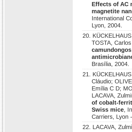
Effects of AC
magnetite nano
International C
Lyon, 2004.
20. KÜCKELHAUS, S
TOSTA, Carlos
camundongos t
antimicrobian
Brasília, 2004.
21. KÜCKELHAUS, S
Cláudio; OLIV
Emília C D; M
LACAVA, Zulmi
of cobalt-ferr
Swiss mice
, I
Carriers, Lyon 
22. LACAVA, Zulm