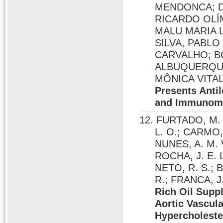
MENDONCA; D
RICARDO OLÍM
MALU MARIA 
SILVA, PABLO
CARVALHO; B
ALBUQUERQUE
MÔNICA VITA
Presents Antil
and Immunomo
12. FURTADO, M.
L. O.; CARMO, 
NUNES, A. M. V
ROCHA, J. E. 
NETO, R. S.; B
R.; FRANCA, J. 
Rich Oil Supp
Aortic Vascula
Hypercholeste