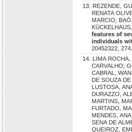
13. REZENDE, G
RENATA OLIVE
MARCIO; BAÓ,
KÜCKELHAUS,
features of se
individuals wi
20452322, 274
14. LIMA ROCHA,
CARVALHO; G
CABRAL, WAN
DE SOUZA DE
LUSTOSA, AN
DURAZZO, AL
MARTINS, MA
FURTADO, MA
MENDES, ANA 
SENA DE ALM
QUEIROZ, EME