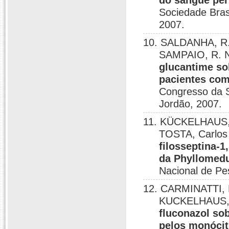
do sangue per
Sociedade Brasi
2007.
10. SALDANHA, R.
SAMPAIO, R. N
glucantime so
pacientes co
Congresso da S
Jordão, 2007.
11. KÜCKELHAUS, S
TOSTA, Carlos
filosseptina-
da Phyllomedu
Nacional de Pe
12. CARMINATTI, 
KUCKELHAUS, 
fluconazol sob
pelos monócit