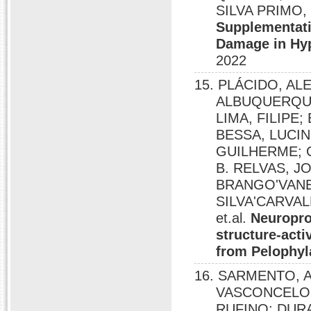
SILVA PRIMO
Supplementati
Damage in Hyp
2022
15. PLÁCIDO, A
ALBUQUERQUE,
LIMA, FILIPE
BESSA, LUCIN
GUILHERME; 
B. RELVAS, J
BRANGO'VANEG
SILVA'CARVAL
et.al.
Neuroprot
structure-acti
from Pelophyl
16. SARMENTO, A
VASCONCELOS
RUFINO; DURA