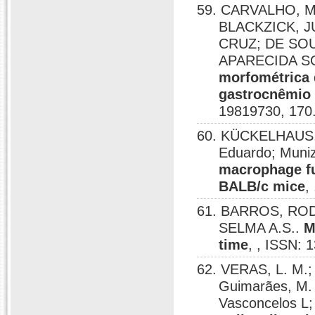
59. CARVALHO, 
BLACKZICK, 
CRUZ; DE SO
APARECIDA S
morfométrica 
gastrocnêmio 
19819730, 170
60. KÜCKELHAUS, 
Eduardo; Muniz
macrophage fu
BALB/c mice
,
61. BARROS, ROD
SELMA A.S..
M
time
, , ISSN: 
62. VERAS, L. M.; 
Guimarães, M. 
Vasconcelos L;