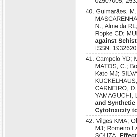
02507005, 253
40. Guimarães, M
MASCARENHAS,
N.; Almeida RL
Ropke CD; MU
against Schis
ISSN: 1932620
41. Campelo YD; 
MATOS, C.; Bo
Kato MJ; SILVA
KÜCKELHAUS, 
CARNEIRO, D.
YAMAGUCHI, L.
and Synthetic
Cytotoxicity 
42. Vilges KMA; O
MJ; Romeiro 
SOUZA.
Effec