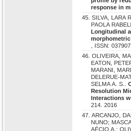
profile by re
response in m
45. SILVA, LARA
PAOLA RABEL
Longitudinal 
morphometric v
, ISSN: 037907
46. OLIVEIRA, M
EATON, PETE
MARANI, MARI
DELERUE-MAT
SELMA A. S..
Resolution Mi
Interactions 
214. 2016
47. ARCANJO, DA
NUNO; MASCA
AÉCIO A.; OL