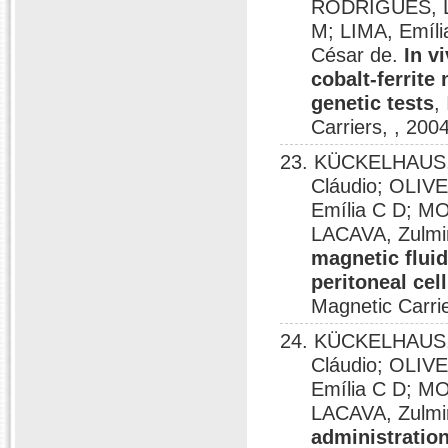
RODRIGUES, L.
M; LIMA, Emíl
César de.
In v
cobalt-ferrite
genetic tests
,
Carriers, , 2004
23. KÜCKELHAUS, S
Cláudio; OLIV
Emília C D; M
LACAVA, Zulmi
magnetic flui
peritoneal cell
Magnetic Carri
24. KÜCKELHAUS, 
Cláudio; OLIV
Emília C D; M
LACAVA, Zulmi
administration