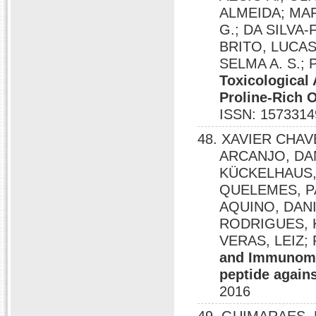
ALMEIDA; MA
G.; DA SILVA
BRITO, LUCA
SELMA A. S.;
Toxicological
Proline-Rich 
ISSN: 1573314
48. XAVIER CHA
ARCANJO, DA
KÜCKELHAUS,
QUELEMES, P
AQUINO, DANI
RODRIGUES, 
VERAS, LEIZ
and Immunomod
peptide again
2016