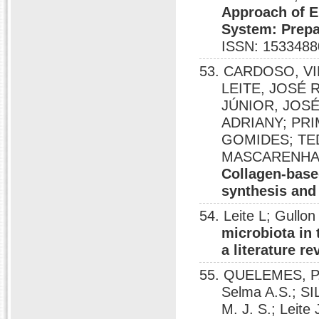
Approach of E
System: Prepar
ISSN: 1533488
53. CARDOSO, VI
LEITE, JOSÉ 
JÚNIOR, JOSÉ
ADRIANY; PR
GOMIDES; TE
MASCARENHAS
Collagen-based
synthesis and
54. Leite L; Gul
microbiota in 
a literature re
55. QUELEMES, P. 
Selma A.S.; S
M. J. S.; Leit