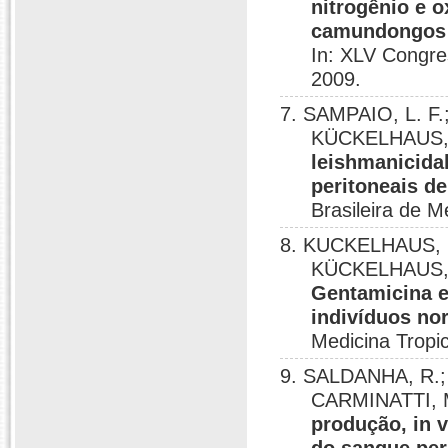
nitrogênio e 
camundongos 
In: XLV Congres
2009.
7. SAMPAIO, L. F.
KÜCKELHAUS, 
leishmanicidal
peritoneais 
Brasileira de M
8. KUCKELHAUS, C
KÜCKELHAUS, 
Gentamicina e
indivíduos no
Medicina Tropi
9. SALDANHA, R.;
CARMINATTI, 
produção, in v