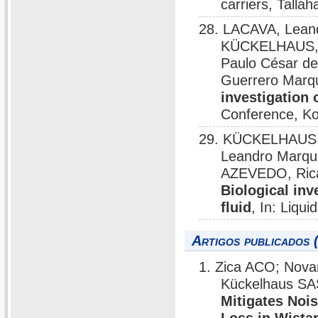
carriers, Tallah
28. LACAVA, Leand
KÜCKELHAUS, S
Paulo César d
Guerrero Marq
investigation 
Conference, Ko
29. KÜCKELHAUS, S
Leandro Marqu
AZEVEDO, Rica
Biological inv
fluid
, In: Liqu
Artigos publicados 
1. Zica ACO; Nov
Kückelhaus SA
Mitigates Noi