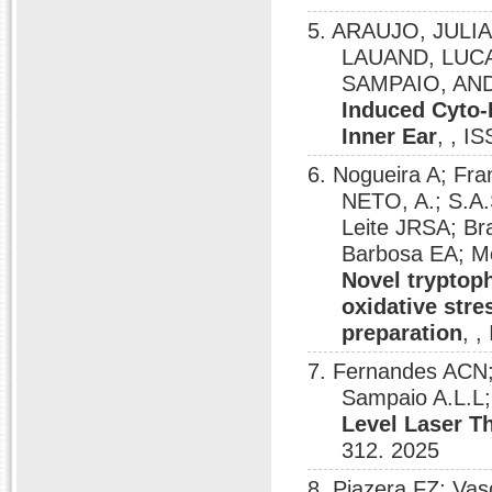
5. ARAUJO, JULI
LAUAND, LUC
SAMPAIO, AN
Induced Cyto-
Inner Ear
, , I
6. Nogueira A; Fr
NETO, A.; S.A
Leite JRSA; B
Barbosa EA; Mo
Novel tryptoph
oxidative stre
preparation
, 
7. Fernandes AC
Sampaio A.L.L
Level Laser T
312. 2025
8. Piazera FZ; Va