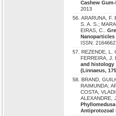
Cashew Gum-B
2013
56. ARARUNA, F. 
S. A. S.; MAR
EIRAS, C..
Gre
Nanoparticles
ISSN: 2164662
57. REZENDE, L. 
FERREIRA, J. 
and histology
(Linnaeus, 17
58. BRAND, GUIL
RAIMUNDA; AR
COSTA, VLAD
ALEXANDRE, 
Phyllomedusa 
Antiprotozoal