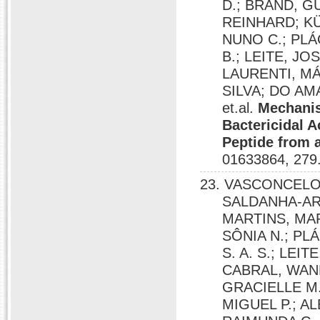
D.; BRAND, G
REINHARD; KÜ
NUNO C.; PL
B.; LEITE, JO
LAURENTI, MÁ
SILVA; DO A
et.al.
Mechanis
Bactericidal A
Peptide from 
01633864, 279
23. VASCONCELO
SALDANHA-ARA
MARTINS, MAR
SÔNIA N.; PL
S. A. S.; LEI
CABRAL, WANES
GRACIELLE M.
MIGUEL P.; A