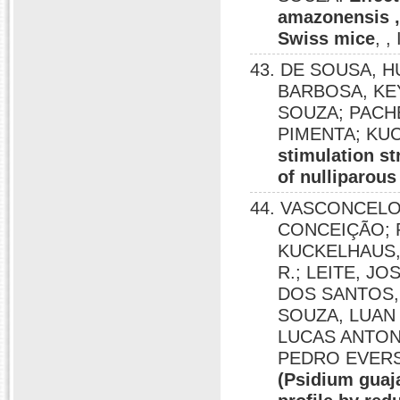
amazonensis ,
Swiss mice
, 
43. DE SOUSA, H
BARBOSA, KE
SOUZA; PACHE
PIMENTA; KU
stimulation st
of nulliparous
44. VASCONCELO
CONCEIÇÃO; 
KUCKELHAUS,
R.; LEITE, J
DOS SANTOS, 
SOUZA, LUAN 
LUCAS ANTONI
PEDRO EVERS
(Psidium guaja