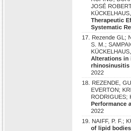
JOSÉ ROBERT
KÜCKELHAUS,
Therapeutic Ef
Systematic R
17. Rezende GL;
S. M.; SAMPAI
KÜCKELHAUS, S
Alterations i
rhinosinusitis 
2022
18. REZENDE, G
EVERTON; KRI
RODRIGUES; 
Performance 
2022
19. NAIFF, P. F.
of lipid bodie