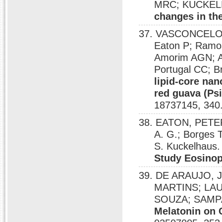
MRC; KUCKEL
changes in th
37. VASCONCELOS,
Eaton P; Ramo
Amorim AGN; A
Portugal CC; 
lipid-core nan
red guava (Psi
18737145, 340
38. EATON, PETER
A. G.; Borges
S. Kuckelhaus
Study Eosinop
39. DE ARAUJO, 
MARTINS; LA
SOUZA; SAMP
Melatonin on C