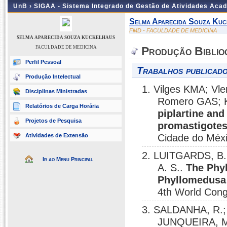
UnB ›
SIGAA - Sistema Integrado de Gestão de Atividades Aca
Selma Aparecida Souza Kuc
FMD - FACULDADE DE MEDICINA
SELMA APARECIDA SOUZA KUCKELHAUS
FACULDADE DE MEDICINA
Produção Biblio
Perfil Pessoal
Trabalhos publicado
Produção Intelectual
1. Vilges KMA; Vle
Disciplinas Ministradas
Romero GAS; 
Relatórios de Carga Horária
piplartine and
Projetos de Pesquisa
promastigote
Atividades de Extensão
Cidade do Méxi
2. LUITGARDS, B.
Ir ao Menu Principal
A. S..
The Phyl
Phyllomedusa 
4th World Cong
3. SALDANHA, R.;
JUNQUEIRA, M