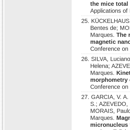
the mice total 
Applications of
25. KÜCKELHAUS, S
Bentes de; MO
Marques.
The 
magnetic nano
Conference on 
26. SILVA, Lucian
Helena; AZEVE
Marques.
Kine
morphometry o
Conference on 
27. GARCIA, V. A
S.; AZEVEDO, R
MORAIS, Paulo
Marques.
Magn
micronucleus 