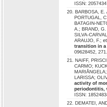
ISSN: 2057434
20. BARBOSA, E. A
PORTUGAL, C. 
BATAGIN-NETO,
A.; BRAND, G.
SILVA-CARVALH
ARAUJO, F.; et
transition in 
09628452, 271
21. NAIFF, PRIS
CARMO; KUCK
MARIÂNGELA;
LARISSA; OLI
activity of mo
periodontitis,
ISSN: 1852483
22. DEMATEI, AN