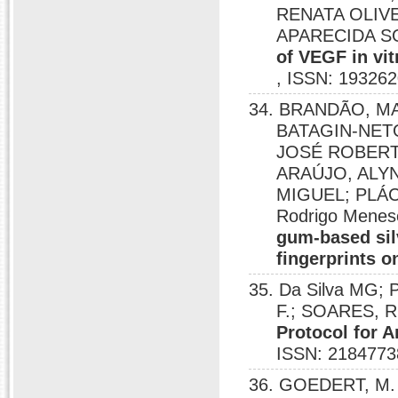
RENATA OLIV
APARECIDA S
of VEGF in vit
, ISSN: 193262
34. BRANDÃO, MA
BATAGIN-NETO
JOSÉ ROBERTO
ARAÚJO, ALYN
MIGUEL; PLÁ
Rodrigo Menes
gum-based silv
fingerprints 
35. Da Silva MG; 
F.; SOARES, R
Protocol for A
ISSN: 2184773
36. GOEDERT, M. 