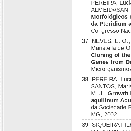
PEREIRA, Luci
ALMEIDASANTO
Morfológicos 
da Pteridium 
Congresso Naci
37. NEVES, E. O.;
Maristella de 
Cloning of th
Genes from Di
Microrganismos
38. PEREIRA, Luci
SANTOS, Mari
M. J..
Growth 
aquilinum Aqu
da Sociedade B
MG, 2002.
39. SIQUEIRA FIL