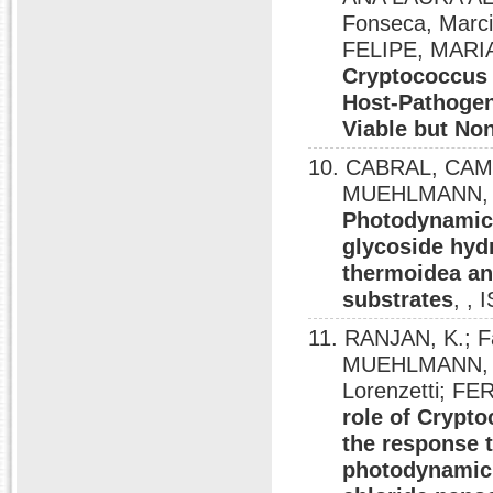
Fonseca, Mar
FELIPE, MARI
Cryptococcus 
Host-Pathogen
Viable but Non
10. CABRAL, CA
MUEHLMANN, L
Photodynamic 
glycoside hydr
thermoidea an
substrates
, ,
11. RANJAN, K.; F
MUEHLMANN, L. 
Lorenzetti; 
role of Crypt
the response t
photodynamic 