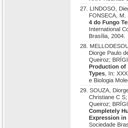
27. LINDOSO, Die
FONSECA, M. 
4 do Fungo Te
International C
Brasília, 2004.
28. MELLODESOUS
Diorge Paulo 
Queiroz; BRÍG
Production of
Types
, In: XX
e Biologia Mol
29. SOUZA, Diorg
Christiane C
Queiroz; BRÍG
Completely Hu
Expression in
Sociedade Bras