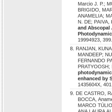
Marcio J. P.;
BRIGIDO, MA
ANAMELIA; MA
N. DE; PAIVA
and Abscopal 
Photodynamic
19994923, 399
8. RANJAN, KUN
MANDEEP; NU
FERNANDO PA
PRATYOOSH; P
photodynamic 
enhanced by S
1435604X, 401
9. DE CASTRO, 
BOCCA, Anamé
MARCO TÚLIO 
ANA LAURA AL