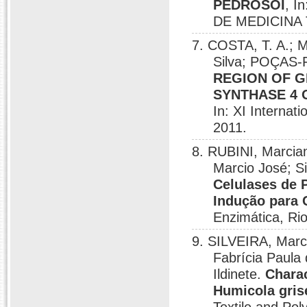
PEDROSOI
, 
DE MEDICINA T
7. COSTA, T. A.; 
Silva; POÇAS-
REGION OF G
SYNTHASE 4 
In: XI Internat
2011.
8. RUBINI, Marcia
Marcio José; Si
Celulases de 
Indução para 
Enzimática, Rio
9. SILVEIRA, Marc
Fabrícia Paula
Ildinete.
Charac
Humicola gris