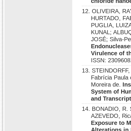
chloride nano
12. OLIVEIRA, 
HURTADO, FA
PUGLIA, LUIZ
KUNAL; ALBU
JOSÉ; Silva-Per
Endonuclease
Virulence of 
ISSN: 2309608
13. STEINDORFF, A
Fabrícia Paula
Moreira de.
In
System of Hum
and Transcrip
14. BONADIO, R. S
AZEVEDO, Rica
Exposure to M
Alterations i