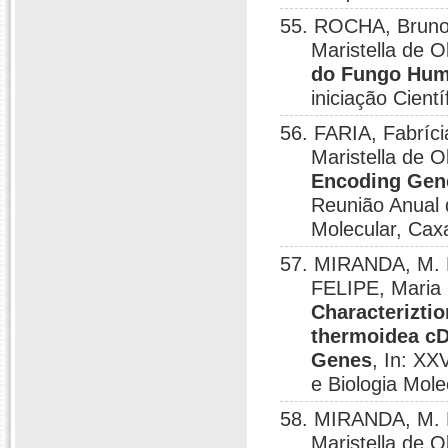
55. ROCHA, Bruno
Maristella de O
do Fungo Humi
iniciação Cient
56. FARIA, Fabrí
Maristella de O
Encoding Gene
Reunião Anual 
Molecular, Cax
57. MIRANDA, M. 
FELIPE, Maria 
Characterizti
thermoidea cD
Genes
, In: XX
e Biologia Mol
58. MIRANDA, M. 
Maristella de O