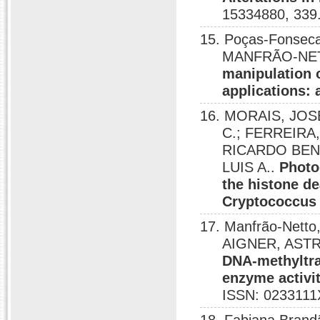
15334880, 339
15. Poças-Fonsec
MANFRÃO-NET
manipulation o
applications: 
16. MORAIS, JO
C.; FERREIRA
RICARDO BEN
LUIS A..
Photo
the histone de
Cryptococcus s
17. Manfrão-Nett
AIGNER, ASTRI
DNA-methyltran
enzyme activi
ISSN: 0233111