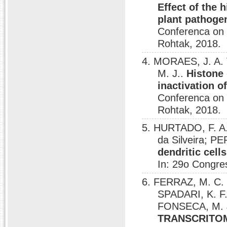
Effect of the 
plant pathogen
Conferenca on 
Rohtak, 2018.
4. MORAES, J. A.
M. J..
Histone
inactivation o
Conferenca on 
Rohtak, 2018.
5. HURTADO, F. 
da Silveira; PE
dendritic cel
In: 29o Congres
6. FERRAZ, M. C. 
SPADARI, K. F
FONSECA, M. J.
TRANSCRITO