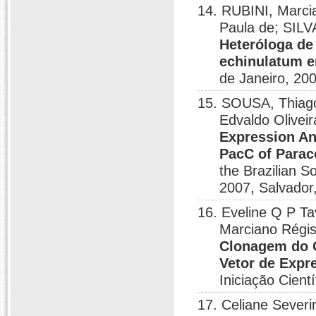
14. RUBINI, Marc
Paula de; SILV
Heteróloga de
echinulatum e
de Janeiro, 20
15. SOUSA, Thiag
Edvaldo Olive
Expression An
PacC of Paraco
the Brazilian S
2007, Salvador
16. Eveline Q P T
Marciano Régi
Clonagem do G
Vetor de Expr
Iniciação Cient
17. Celiane Sever