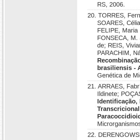
RS, 2006.
20. TORRES, Fern
SOARES, Célia
FELIPE, Maria
FONSECA, M. J
de; REIS, Vivi
PARACHIM, Nád
Recombinação 
brasiliensis -
Genética de M
21. ARRAES, Fabr
Ildinete; POÇA
Identificação
Transcriciona
Paracoccidioid
Microrganismo
22. DERENGOWSKI, 