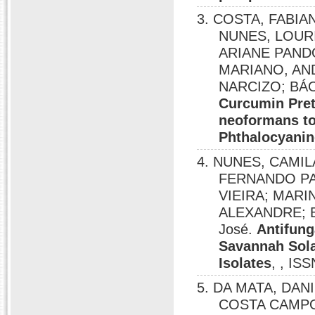
3. COSTA, FABI
NUNES, LOURI
ARIANE PANDO
MARIANO, AN
NARCIZO; BÁO,
Curcumin Pret
neoformans t
Phthalocyanin
4. NUNES, CAMI
FERNANDO PA
VIEIRA; MARI
ALEXANDRE; BO
José.
Antifung
Savannah Sol
Isolates
, , IS
5. DA MATA, DANI
COSTA CAMPO