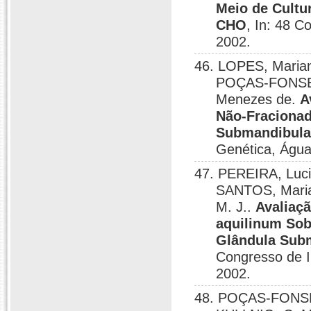
Meio de Cultu
CHO
, In: 48 C
2002.
46. LOPES, Marian
POÇAS-FONSEC
Menezes de.
A
Não-Fracionad
Submandibular
Genética, Água
47. PEREIRA, Luci
SANTOS, Mari
M. J..
Avaliaçã
aquilinum Sob
Glândula Subm
Congresso de In
2002.
48. POÇAS-FONSECA