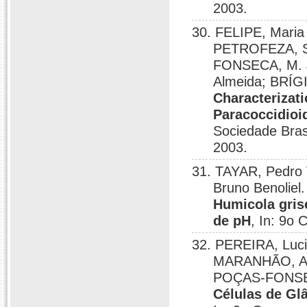
2003.
30. FELIPE, Maria
PETROFEZA, Si
FONSECA, M. J
Almeida; BRÍG
Characterizat
Paracoccidioid
Sociedade Bras
2003.
31. TAYAR, Pedro
Bruno Benoliel
Humicola gris
de pH
, In: 9o 
32. PEREIRA, Luci
MARANHÃO, And
POÇAS-FONSE
Células de G