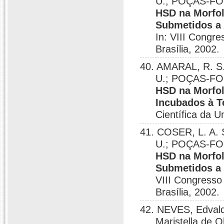
U.; POÇAS-FO
HSD na Morfol
Submetidos a 
In: VIII Congre
Brasília, 2002.
40. AMARAL, R. S
U.; POÇAS-FO
HSD na Morfol
Incubados à T
Científica da U
41. COSER, L. A.
U.; POÇAS-FO
HSD na Morfol
Submetidos a 
VIII Congresso 
Brasília, 2002.
42. NEVES, Edval
Maristella de O