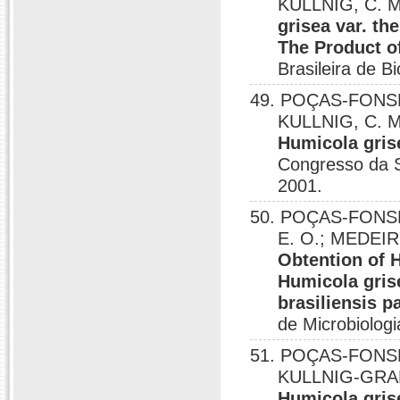
KULLNIG, C. M
grisea var. t
The Product o
Brasileira de 
49. POÇAS-FONSECA
KULLNIG, C. M
Humicola gris
Congresso da S
2001.
50. POÇAS-FONSEC
E. O.; MEDEIRO
Obtention of 
Humicola gris
brasiliensis 
de Microbiologi
51. POÇAS-FONSECA
KULLNIG-GRAD
Humicola gris