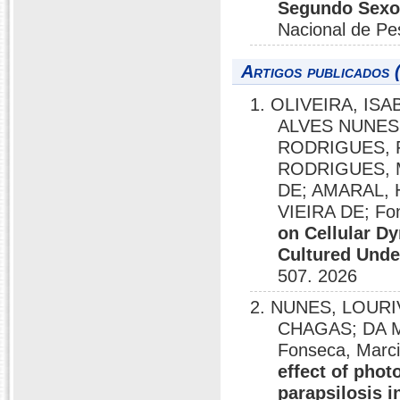
Segundo Sexo,
Nacional de Pe
Artigos publicados 
1. OLIVEIRA, I
ALVES NUNES;
RODRIGUES, 
RODRIGUES, M
DE; AMARAL,
VIEIRA DE; Fo
on Cellular D
Cultured Und
507. 2026
2. NUNES, LOURI
CHAGAS; DA M
Fonseca, Marc
effect of pho
parapsilosis in