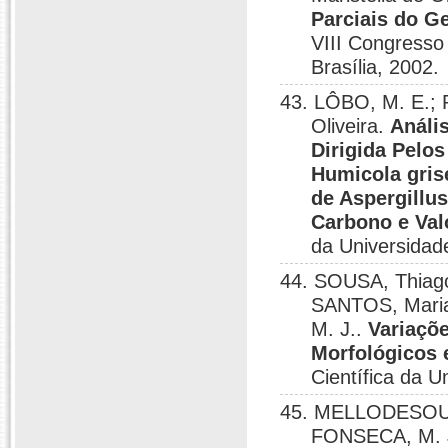
Parciais do G
VIII Congresso 
Brasília, 2002.
43. LÔBO, M. E.;
Oliveira.
Análi
Dirigida Pelo
Humicola gris
de Aspergillu
Carbono e Val
da Universidade
44. SOUSA, Thiago
SANTOS, Mari
M. J..
Variaçõe
Morfológicos
Científica da U
45. MELLODESOUS
FONSECA, M. 