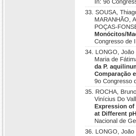
In: 9o Congress
33. SOUSA, Thiago
MARANHÃO, And
POÇAS-FONSE
Monócitos/Mac
Congresso de In
34. LONGO, João 
Maria de Fáti
da P. aquilin
Comparação en
9o Congresso de
35. ROCHA, Bruno 
Vinícius Do Va
Expression of
at Different 
Nacional de Ge
36. LONGO, João 