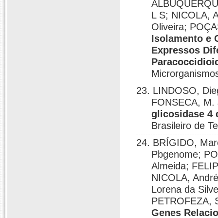
ALBUQUERQUE,
L S; NICOLA, 
Oliveira; POÇA
Isolamento e 
Expressos Dif
Paracoccidioid
Microrganismo
23. LINDOSO, Die
FONSECA, M. 
glicosidase 4
Brasileiro de T
24. BRÍGIDO, Mar
Pbgenome; PO
Almeida; FELI
NICOLA, Andr
Lorena da Silv
PETROFEZA, Sil
Genes Relacio