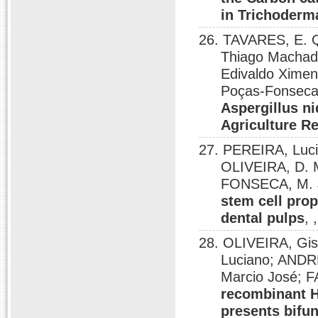
in Trichoderm
26. TAVARES, E. 
Thiago Machad
Edivaldo Ximen
Poças-Fonseca
Aspergillus n
Agriculture R
27. PEREIRA, Lucia
OLIVEIRA, D. M
FONSECA, M. J
stem cell prop
dental pulps
,
28. OLIVEIRA, Gis
Luciano; ANDR
Marcio José; F
recombinant H
presents bifun