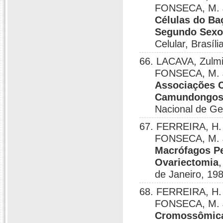
FONSECA, M. J
Células do Ba
Segundo Sexo
Celular, Brasíli
66. LACAVA, Zulm
FONSECA, M. J
Associações 
Camundongos 
Nacional de Gen
67. FERREIRA, H.
FONSECA, M. J
Macrófagos P
Ovariectomia
de Janeiro, 19
68. FERREIRA, H.
FONSECA, M. J
Cromossômica