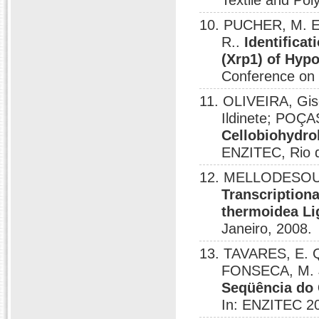
Textile and Po
10. PUCHER, M. E
R..
Identificat
(Xrp1) of Hypo
Conference on 
11. OLIVEIRA, Gis
Ildinete; POÇ
Cellobiohydro
ENZITEC, Rio d
12. MELLODESOUS
Transcriptiona
thermoidea Li
Janeiro, 2008.
13. TAVARES, E.
FONSECA, M. J
Seqüência do 
In: ENZITEC 20