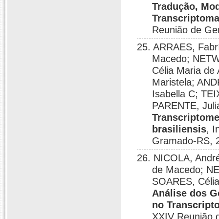
Tradução, Mod
Transcriptoma
Reunião de Ge
25. ARRAES, Fabr
Macedo; NETW
Célia Maria de
Maristela; AN
Isabella C; TE
PARENTE, Juli
Transcriptome
brasiliensis
, 
Gramado-RS, 
26. NICOLA, Andr
de Macedo; N
SOARES, Célia 
Análise dos G
no Transcript
XXIV Reunião 