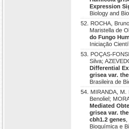
Expression Si
Biology and Bi
52. ROCHA, Bruno
Maristella de O
do Fungo Humi
Iniciação Cient
53. POÇAS-FONSEC
Silva; AZEVEDO
Differential 
grisea var. th
Brasileira de 
54. MIRANDA, M. 
Benoliel; MORA
Mediated Obte
grisea var. t
cbh1.2 genes
,
Bioquímica e B