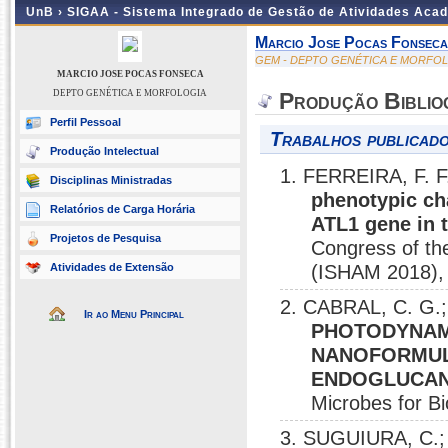
UnB ›
SIGAA - Sistema Integrado de Gestão de Atividades Aca
Marcio Jose Pocas Fonseca
GEM - DEPTO GENÉTICA E MORFO
MARCIO JOSE POCAS FONSECA
DEPTO GENÉTICA E MORFOLOGIA
Produção Biblio
Perfil Pessoal
Trabalhos publicado
Produção Intelectual
1. FERREIRA, F. 
Disciplinas Ministradas
phenotypic cha
Relatórios de Carga Horária
ATL1 gene in 
Projetos de Pesquisa
Congress of th
Atividades de Extensão
(ISHAM 2018),
2. CABRAL, C. G
Ir ao Menu Principal
PHOTODYNAMI
NANOFORMULAT
ENDOGLUCAN
Microbes for B
3. SUGUIURA, C.;