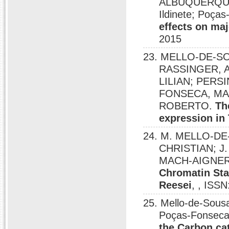
ALBUQUERQUE, 
Ildinete; Poça
effects on ma
2015
23. MELLO-DE-SO
RASSINGER, 
LILIAN; PERS
FONSECA, MAR
ROBERTO.
Th
expression in
24. M. MELLO-DE
CHRISTIAN; J
MACH-AIGNER
Chromatin Sta
Reesei
, , ISS
25. Mello-de-Sou
Poças-Fonseca
the Carbon cat