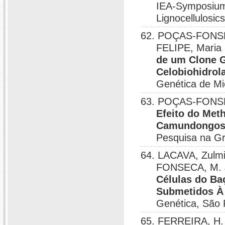
IEA-Symposium 
Lignocellulosic
62. POÇAS-FONSEC
FELIPE, Maria 
de um Clone 
Celobiohidrol
Genética de Mi
63. POÇAS-FONSEC
Efeito do Met
Camundongos 
Pesquisa na Gr
64. LACAVA, Zulm
FONSECA, M. J
Células do Ba
Submetidos À
Genética, São 
65. FERREIRA, H.