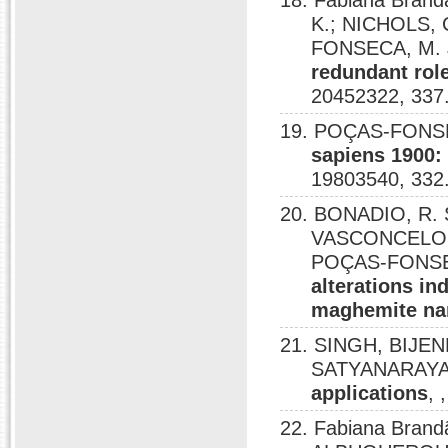
18. Fabiana Brand
K.; NICHOLS, 
FONSECA, M. J
redundant rol
20452322, 337
19. POÇAS-FONSE
sapiens 1900:
19803540, 332
20. BONADIO, R. S
VASCONCELOS, 
POÇAS-FONSECA
alterations in
maghemite na
21. SINGH, BIJE
SATYANARAYA
applications
, 
22. Fabiana Brand