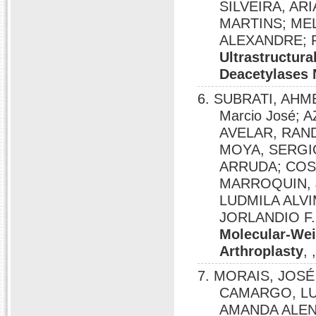
SILVEIRA, AR
MARTINS; ME
ALEXANDRE; RI
Ultrastructur
Deacetylases 
6. SUBRATI, AHM
Marcio José; 
AVELAR, RAN
MOYA, SERGIO
ARRUDA; COS
MARROQUIN, 
LUDMILA ALVI
JORLANDIO F.
Molecular-Wei
Arthroplasty
,
7. MORAIS, JOS
CAMARGO, LUA
AMANDA ALENC