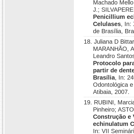
Machado Mello
J.; SILVAPEREI
Penicillium e
Celulases
, In
de Brasília, Bra
18. Juliana D Bit
MARANHÃO, A.
Leandro Santo
Protocolo par
partir de den
Brasília
, In: 2
Odontológica e
Atibaia, 2007.
19. RUBINI, Marci
Pinheiro; AST
Construção e 
echinulatum C
In: VII Seminár