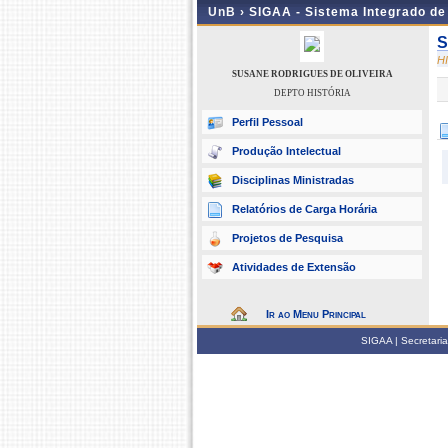
UnB ›
SIGAA - Sistema Integrado d
S
H
SUSANE RODRIGUES DE OLIVEIRA
DEPTO HISTÓRIA
Perfil Pessoal
Produção Intelectual
Disciplinas Ministradas
Relatórios de Carga Horária
Projetos de Pesquisa
Atividades de Extensão
Ir ao Menu Principal
SIGAA | Secretari