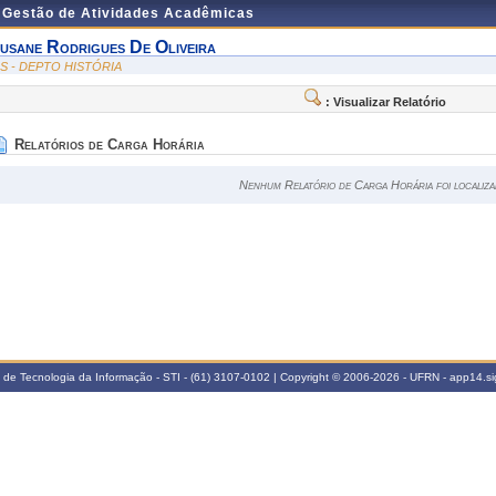
e Gestão de Atividades Acadêmicas
usane Rodrigues De Oliveira
IS - DEPTO HISTÓRIA
: Visualizar Relatório
Relatórios de Carga Horária
Nenhum Relatório de Carga Horária foi localiza
a de Tecnologia da Informação - STI - (61) 3107-0102 | Copyright © 2006-2026 - UFRN - app14.