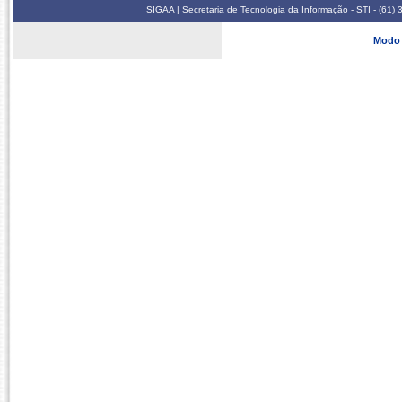
SIGAA | Secretaria de Tecnologia da Informação - STI - (61
Modo 