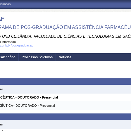
adêmicas
AF
AMA DE PÓS-GRADUAÇÃO EM ASSISTÊNCIA FARMACÊU
 UNB CEILÂNDIA: FACULDADE DE CIÊNCIAS E TECNOLOGIAS EM SA
 informado
w.unb.br/pos-graduacao
Calendário
Processos Seletivos
Notícias
ar
CÊUTICA - DOUTORADO - Presencial
ÊUTICA - DOUTORADO - Presencial
ar