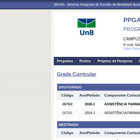
SIGAA - Sistema Integrado de Gestão de Atividades Ac
PPG
PROGR
CAMPUS
E-mail:
Não
https://ww
Programa
Ensino
Projetos de Pesquisa
Grade Curricular
DOUTORADO
Código
Ano/Período
Componente Curricul
2675/2
2026.1
ASSISTÊNCIA FARMA
2675/1
2024.1
ASSISTÊNCIA FARMAC
MESTRADO
Código
Ano/Período
Componente Curricul