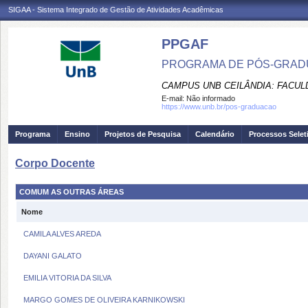
SIGAA - Sistema Integrado de Gestão de Atividades Acadêmicas
PPGAF
PROGRAMA DE PÓS-GRAD
CAMPUS UNB CEILÂNDIA: FACUL
E-mail:
Não informado
https://www.unb.br/pos-graduacao
Programa
Ensino
Projetos de Pesquisa
Calendário
Processos Selet
Corpo Docente
COMUM AS OUTRAS ÁREAS
Nome
CAMILA ALVES AREDA
DAYANI GALATO
EMILIA VITORIA DA SILVA
MARGO GOMES DE OLIVEIRA KARNIKOWSKI