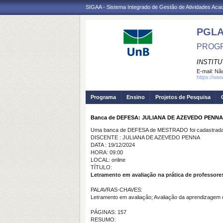
SIGAA - Sistema Integrado de Gestão de Atividades Ac
PGL
PROGR
INSTIT
E-mail:
Não
https://ww
Programa
Ensino
Projetos de Pesquisa
Banca de DEFESA: JULIANA DE AZEVEDO PENNA
Uma banca de DEFESA de MESTRADO foi cadastrada 
DISCENTE : JULIANA DE AZEVEDO PENNA
DATA : 19/12/2024
HORA: 09:00
LOCAL: online
TÍTULO:
Letramento em avaliação na prática de professore
PALAVRAS-CHAVES:
Letramento em avaliação; Avaliação da aprendizagem de
PÁGINAS: 157
RESUMO: