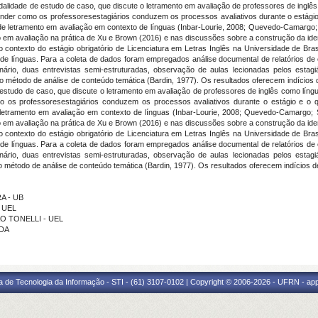
odalidade de estudo de caso, que discute o letramento em avaliação de professores de inglês
ender como os professoresestagiários conduzem os processos avaliativos durante o estági
de letramento em avaliação em contexto de línguas (Inbar-Lourie, 2008; Quevedo-Camargo; 
o em avaliação na prática de Xu e Brown (2016) e nas discussões sobre a construção da iden
no contexto do estágio obrigatório de Licenciatura em Letras Inglês na Universidade de Bra
de línguas. Para a coleta de dados foram empregados análise documental de relatórios de 
onário, duas entrevistas semi-estruturadas, observação de aulas lecionadas pelos esta
o método de análise de conteúdo temática (Bardin, 1977). Os resultados oferecem indício
e estudo de caso, que discute o letramento em avaliação de professores de inglês como língu
mo os professoresestagiários conduzem os processos avaliativos durante o estágio e o 
letramento em avaliação em contexto de línguas (Inbar-Lourie, 2008; Quevedo-Camargo; 
o em avaliação na prática de Xu e Brown (2016) e nas discussões sobre a construção da iden
no contexto do estágio obrigatório de Licenciatura em Letras Inglês na Universidade de Bra
de línguas. Para a coleta de dados foram empregados análise documental de relatórios de 
onário, duas entrevistas semi-estruturadas, observação de aulas lecionadas pelos esta
 método de análise de conteúdo temática (Bardin, 1977). Os resultados oferecem indícios 
RA - UB
- UEL
AO TONELLI - UEL
IDA
a de Tecnologia da Informação - STI - (61) 3107-0102 | Copyright © 2006-2026 - UFRN - ap