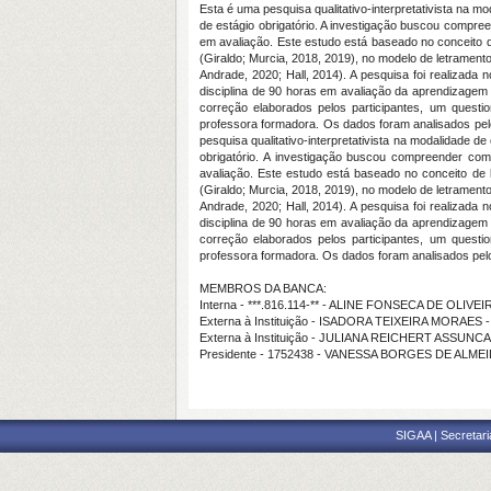
Esta é uma pesquisa qualitativo-interpretativista na m
de estágio obrigatório. A investigação buscou compre
em avaliação. Este estudo está baseado no conceito 
(Giraldo; Murcia, 2018, 2019), no modelo de letrament
Andrade, 2020; Hall, 2014). A pesquisa foi realizada 
disciplina de 90 horas em avaliação da aprendizagem 
correção elaborados pelos participantes, um questi
professora formadora. Os dados foram analisados pel
pesquisa qualitativo-interpretativista na modalidade d
obrigatório. A investigação buscou compreender co
avaliação. Este estudo está baseado no conceito de 
(Giraldo; Murcia, 2018, 2019), no modelo de letrament
Andrade, 2020; Hall, 2014). A pesquisa foi realizada 
disciplina de 90 horas em avaliação da aprendizagem 
correção elaborados pelos participantes, um questi
professora formadora. Os dados foram analisados pelo
MEMBROS DA BANCA:
Interna - ***.816.114-** - ALINE FONSECA DE OLIVEI
Externa à Instituição - ISADORA TEIXEIRA MORAES 
Externa à Instituição - JULIANA REICHERT ASSUNC
Presidente - 1752438 - VANESSA BORGES DE ALME
SIGAA | Secretari