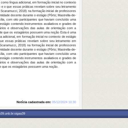
 como língua adicional, em formação inicial no contexto
o e o que essas práticas revelam sobre seu letramento
Scaramucci, 2018) na formação inicial de professores
tidade docente durante o estágio (Pôrto; Mastrella-de-
sília, com oito participantes que haviam concluído uma
estágio contendo instrumentos avaliativos e grades de
giários e observações das aulas de orientação com a
s de que os estagiários possuem uma noção Esta é uma
a adicional, em formação inicial no contexto de estágio
que essas práticas revelam sobre seu letramento em
Scaramucci, 2018) na formação inicial de professores
tidade docente durante o estágio (Pôrto; Mastrella-de-
sília, com oito participantes que haviam concluído uma
estágio contendo instrumentos avaliativos e grades de
giários e observações das aulas de orientação com a
de que os estagiários possuem uma noção.
Notícia cadastrada em:
05/12/2024 10:30
p39.unb.br.sigaa39