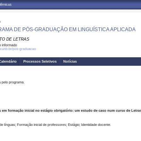
adêmicas
A
AMA DE PÓS-GRADUAÇÃO EM LINGUÍSTICA APLICADA
UTO DE LETRAS
 informado
w.unb.br/pos-graduacao
Calendário
Processos Seletivos
Notícias
pelo programa.
s em formação inicial no estágio obrigatório: um estudo de caso num curso de Letras
 línguas; Formação inicial de professores; Estágio; Identidade docente.