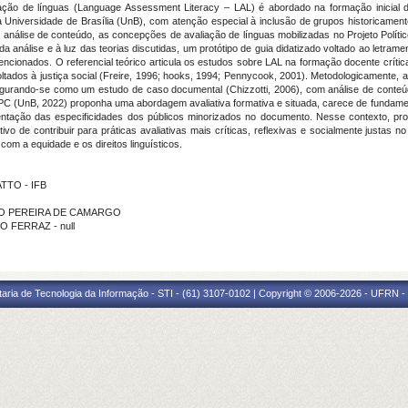
ação de línguas (Language Assessment Literacy – LAL) é abordado na formação inicial 
Universidade de Brasília (UnB), com atenção especial à inclusão de grupos historicament
a análise de conteúdo, as concepções de avaliação de línguas mobilizadas no Projeto Polít
a análise e à luz das teorias discutidas, um protótipo de guia didatizado voltado ao letra
ncionados. O referencial teórico articula os estudos sobre LAL na formação docente crí
 voltados à justiça social (Freire, 1996; hooks, 1994; Pennycook, 2001). Metodologicamente
figurando-se como um estudo de caso documental (Chizzotti, 2006), com análise de conteúdo
C (UnB, 2022) proponha uma abordagem avaliativa formativa e situada, carece de fundamen
entação das especificidades dos públicos minorizados no documento. Nesse contexto, pro
ivo de contribuir para práticas avaliativas mais críticas, reflexivas e socialmente justas
om a equidade e os direitos linguísticos.
TTO - IFB
EDO PEREIRA DE CAMARGO
O FERRAZ - null
taria de Tecnologia da Informação - STI - (61) 3107-0102 | Copyright © 2006-2026 - UFRN -