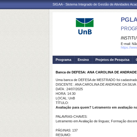
SIGAA - Sistema Integrado de Gestão de Atividades Ac
PGL
PROGR
INSTIT
E-mail:
Não
https://ww
Programa
Ensino
Projetos de Pesquisa
Banca de DEFESA: ANA CAROLINA DE ANDRADE 
Uma banca de DEFESA de MESTRADO foi cadastrada 
DISCENTE : ANA CAROLINA DE ANDRADE DA SILVA
DATA : 24/07/2025
HORA: 14:30
LOCAL: UnB
TÍTULO:
Avaliação para quem? Letramento em avaliação na
PALAVRAS-CHAVES:
Letramento em Avaliação de línguas; Formação docente;
PÁGINAS: 137
RESUMO: