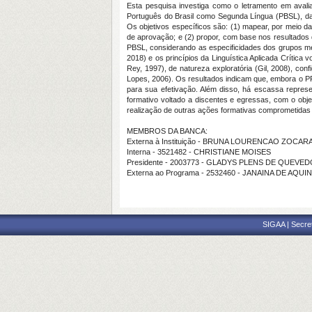
Esta pesquisa investiga como o letramento em avali
Português do Brasil como Segunda Língua (PBSL), da 
Os objetivos específicos são: (1) mapear, por meio d
de aprovação; e (2) propor, com base nos resultados d
PBSL, considerando as especificidades dos grupos me
2018) e os princípios da Linguística Aplicada Crítica
Rey, 1997), de natureza exploratória (Gil, 2008), con
Lopes, 2006). Os resultados indicam que, embora o PP
para sua efetivação. Além disso, há escassa repres
formativo voltado a discentes e egressas, com o objet
realização de outras ações formativas comprometidas c
MEMBROS DA BANCA:
Externa à Instituição - BRUNA LOURENCAO ZOCARA
Interna - 3521482 - CHRISTIANE MOISES
Presidente - 2003773 - GLADYS PLENS DE QUEV
Externa ao Programa - 2532460 - JANAINA DE AQUIN
SIGAA | Secre