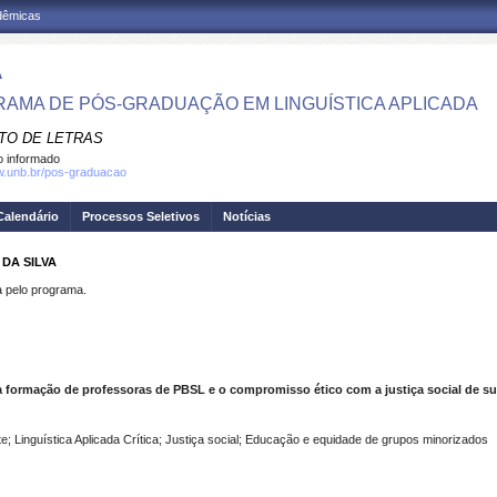
adêmicas
A
AMA DE PÓS-GRADUAÇÃO EM LINGUÍSTICA APLICADA
UTO DE LETRAS
 informado
w.unb.br/pos-graduacao
Calendário
Processos Seletivos
Notícias
DA SILVA
pelo programa.
 formação de professoras de PBSL e o compromisso ético com a justiça social de su
 Linguística Aplicada Crítica; Justiça social; Educação e equidade de grupos minorizados