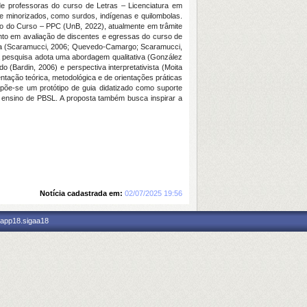
de professoras do curso de Letras – Licenciatura em
e minorizados, como surdos, indígenas e quilombolas.
ico do Curso – PPC (UnB, 2022), atualmente em trâmite
mento em avaliação de discentes e egressas do curso de
tica (Scaramucci, 2006; Quevedo-Camargo; Scaramucci,
, a pesquisa adota uma abordagem qualitativa (González
 (Bardin, 2006) e perspectiva interpretativista (Moita
tação teórica, metodológica e de orientações práticas
põe-se um protótipo de guia didatizado como suporte
 no ensino de PBSL. A proposta também busca inspirar a
Notícia cadastrada em:
02/07/2025 19:56
 app18.sigaa18