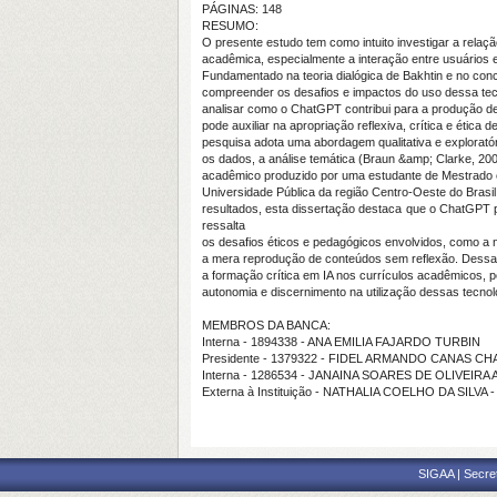
PÁGINAS: 148
RESUMO:
O presente estudo tem como intuito investigar a relação e
acadêmica, especialmente a interação entre usuários e
Fundamentado na teoria dialógica de Bakhtin e no conce
compreender os desafios e impactos do uso dessa tecno
analisar como o ChatGPT contribui para a produção de 
pode auxiliar na apropriação reflexiva, crítica e ética
pesquisa adota uma abordagem qualitativa e exploratóri
os dados, a análise temática (Braun &amp; Clarke, 20
acadêmico produzido por uma estudante de Mestrado e
Universidade Pública da região Centro-Oeste do Brasi
resultados, esta dissertação destaca que o ChatGPT p
ressalta
os desafios éticos e pedagógicos envolvidos, como a n
a mera reprodução de conteúdos sem reflexão. Dessa m
a formação crítica em IA nos currículos acadêmicos, 
autonomia e discernimento na utilização dessas tecnol
MEMBROS DA BANCA:
Interna - 1894338 - ANA EMILIA FAJARDO TURBIN
Presidente - 1379322 - FIDEL ARMANDO CANAS CH
Interna - 1286534 - JANAINA SOARES DE OLIVEIRA 
Externa à Instituição - NATHALIA COELHO DA SILVA 
SIGAA | Secre