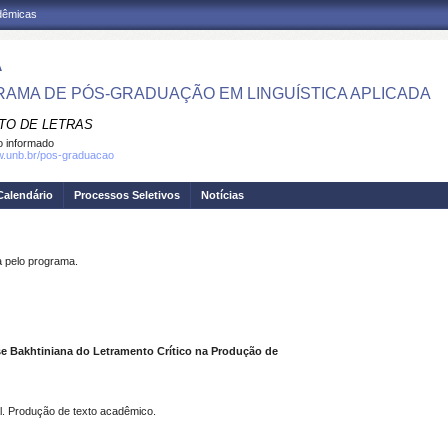
adêmicas
A
AMA DE PÓS-GRADUAÇÃO EM LINGUÍSTICA APLICADA
UTO DE LETRAS
 informado
w.unb.br/pos-graduacao
Calendário
Processos Seletivos
Notícias
pelo programa.
se Bakhtiniana do Letramento Crítico na Produção de
cial. Produção de texto acadêmico.