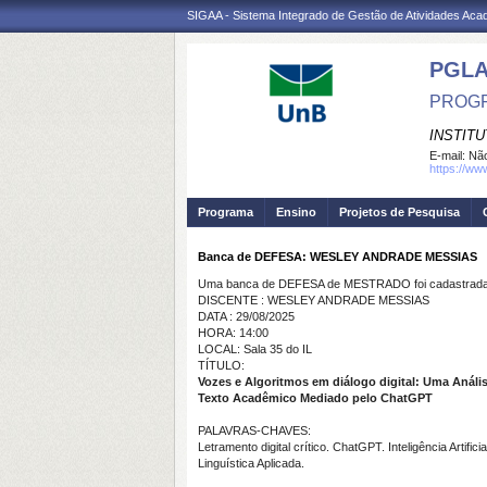
SIGAA - Sistema Integrado de Gestão de Atividades Ac
PGL
PROGR
INSTIT
E-mail:
Não
https://ww
Programa
Ensino
Projetos de Pesquisa
Banca de DEFESA: WESLEY ANDRADE MESSIAS
Uma banca de DEFESA de MESTRADO foi cadastrada 
DISCENTE : WESLEY ANDRADE MESSIAS
DATA : 29/08/2025
HORA: 14:00
LOCAL: Sala 35 do IL
TÍTULO:
Vozes e Algoritmos em diálogo digital: Uma Análi
Texto Acadêmico Mediado pelo ChatGPT
PALAVRAS-CHAVES:
Letramento digital crítico. ChatGPT. Inteligência Artifi
Linguística Aplicada.