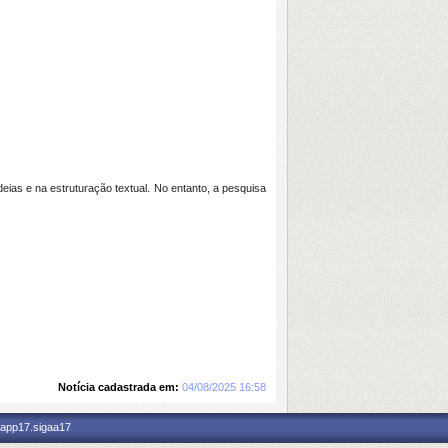
ias e na estruturação textual. No entanto, a pesquisa
Notícia cadastrada em:
04/08/2025 16:58
 app17.sigaa17