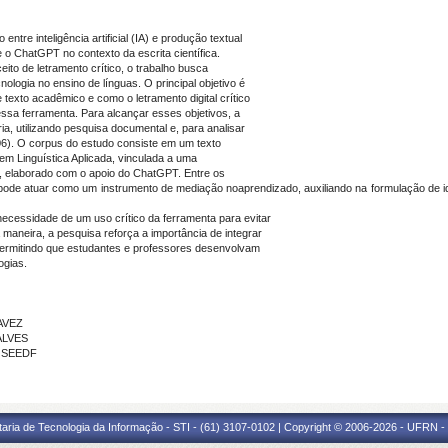
ntre inteligência artificial (IA) e produção textual
 o ChatGPT no contexto da escrita científica.
ito de letramento crítico, o trabalho busca
logia no ensino de línguas. O principal objetivo é
texto acadêmico e como o letramento digital crítico
 dessa ferramenta. Para alcançar esses objetivos, a
a, utilizando pesquisa documental e, para analisar
06). O corpus do estudo consiste em um texto
m Linguística Aplicada, vinculada a uma
l, elaborado com o apoio do ChatGPT. Entre os
ode atuar como um instrumento de mediação noaprendizado, auxiliando na formulação de ide
ecessidade de um uso crítico da ferramenta para evitar
aneira, a pesquisa reforça a importância de integrar
permitindo que estudantes e professores desenvolvam
ogias.
AVEZ
ALVES
- SEEDF
taria de Tecnologia da Informação - STI - (61) 3107-0102 | Copyright © 2006-2026 - UFRN -