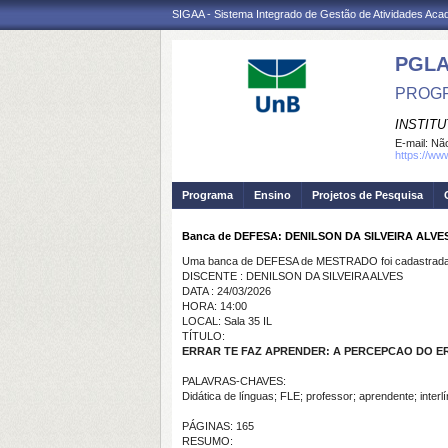
SIGAA - Sistema Integrado de Gestão de Atividades Ac
PGL
PROGR
INSTIT
E-mail:
Não
https://ww
Programa
Ensino
Projetos de Pesquisa
Banca de DEFESA: DENILSON DA SILVEIRA ALVE
Uma banca de DEFESA de MESTRADO foi cadastrada 
DISCENTE : DENILSON DA SILVEIRA ALVES
DATA : 24/03/2026
HORA: 14:00
LOCAL: Sala 35 IL
TÍTULO:
ERRAR TE FAZ APRENDER: A PERCEPCAO DO E
PALAVRAS-CHAVES:
Didática de línguas; FLE; professor; aprendente; interl
PÁGINAS: 165
RESUMO: