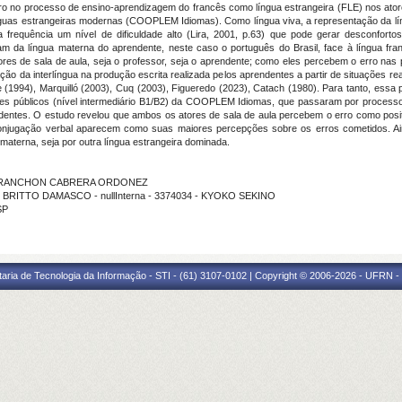
ro no processo de ensino-aprendizagem do francês como língua estrangeira (FLE) nos atore
nguas estrangeiras modernas (COOPLEM Idiomas). Como língua viva, a representação da lí
frequência um nível de dificuldade alto (Lira, 2001, p.63) que pode gerar desconfor
 da língua materna do aprendente, neste caso o português do Brasil, face à língua fra
es de sala de aula, seja o professor, seja o aprendente; como eles percebem o erro nas 
o da interlíngua na produção escrita realizada pelos aprendentes a partir de situações rea
 (1994), Marquilló (2003), Cuq (2003), Figueredo (2023), Catach (1980). Para tanto, essa p
tes públicos (nível intermediário B1/B2) da COOPLEM Idiomas, que passaram por process
dentes. O estudo revelou que ambos os atores de sala de aula percebem o erro como pos
conjugação verbal aparecem como suas maiores percepções sobre os erros cometidos. Ai
 materna, seja por outra língua estrangeira dominada.
NE FRANCHON CABRERA ORDONEZ
E BRITTO DAMASCO - nullInterna - 3374034 - KYOKO SEKINO
SP
taria de Tecnologia da Informação - STI - (61) 3107-0102 | Copyright © 2006-2026 - UFRN -