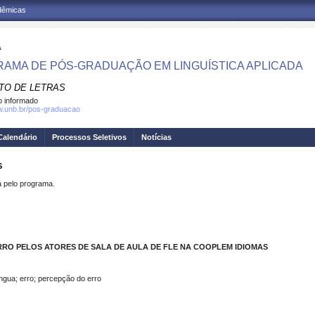
adêmicas
A
AMA DE PÓS-GRADUAÇÃO EM LINGUÍSTICA APLICADA
UTO DE LETRAS
 informado
w.unb.br/pos-graduacao
Calendário
Processos Seletivos
Notícias
S
pelo programa.
RRO PELOS ATORES DE SALA DE AULA DE FLE NA COOPLEM IDIOMAS
íngua; erro; percepção do erro