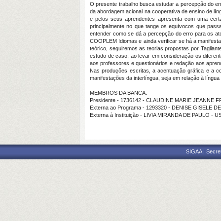
O presente trabalho busca estudar a percepção do er
da abordagem acional na cooperativa de ensino de lí
e pelos seus aprendentes apresenta com uma certa 
principalmente no que tange os equívocos que passam
entender como se dá a percepção do erro para os ator
COOPLEM Idiomas e ainda verificar se há a manifestaçã
teórico, seguiremos as teorias propostas por Tagliante
estudo de caso, ao levar em consideração os diferen
aos professores e questionários e redação aos apren
Nas produções escritas, a acentuação gráfica e a 
manifestações da interlíngua, seja em relação à língua
MEMBROS DA BANCA:
Presidente - 1736142 - CLAUDINE MARIE JEAN
Externa ao Programa - 1293320 - DENISE GISELE D
Externa à Instituição - LIVIA MIRANDA DE PAULO - U
SIGAA | Secre