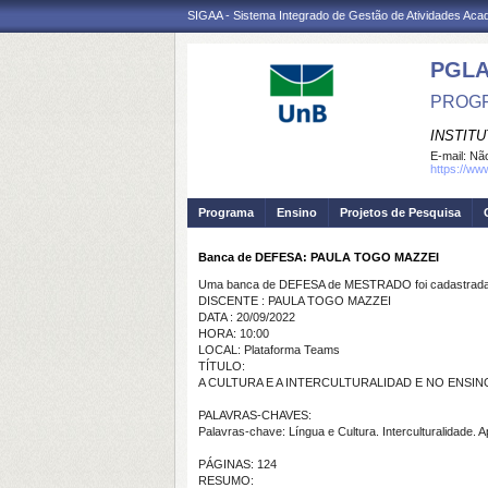
SIGAA - Sistema Integrado de Gestão de Atividades Ac
PGL
PROGR
INSTIT
E-mail:
Não
https://ww
Programa
Ensino
Projetos de Pesquisa
Banca de DEFESA: PAULA TOGO MAZZEI
Uma banca de DEFESA de MESTRADO foi cadastrada 
DISCENTE : PAULA TOGO MAZZEI
DATA : 20/09/2022
HORA: 10:00
LOCAL: Plataforma Teams
TÍTULO:
A CULTURA E A INTERCULTURALIDAD E NO ENSI
PALAVRAS-CHAVES:
Palavras-chave: Língua e Cultura. Interculturalidade. 
PÁGINAS: 124
RESUMO: