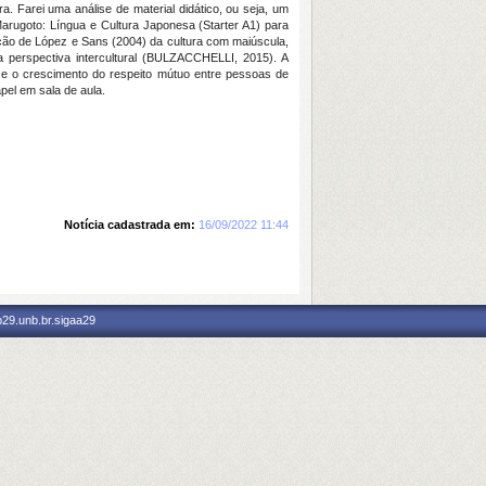
a. Farei uma análise de material didático, ou seja, um
 Marugoto: Língua e Cultura Japonesa (Starter A1) para
nição de López e Sans (2004) da cultura com maiúscula,
 perspectiva intercultural (BULZACCHELLI, 2015). A
iz e o crescimento do respeito mútuo entre pessoas de
pel em sala de aula.
Notícia cadastrada em:
16/09/2022 11:44
p29.unb.br.sigaa29