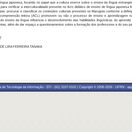
língua japonesa, focando no papel que a cultura exerce sobre o ensino da língua estrangeir
ra verificar a interculturalidade presente no livro didático de ensino de língua japonesa
etapas: procurar e classificar os conteúdos culturais presentes no Marugoto conforme a defi
e compreensão leitora (ACL) promovem ou não o processo de ensino e aprendizagem na
 do ensino da língua influencia o desenvolvimento das habilidades linguísticas do aprend
tintas, além de dar espaço a questionamentos sobre a formação dos professores e do seu pa
Z
S DE LIRA FERREIRA TANAKA
a de Tecnologia da Informação - STI - (61) 3107-0102 | Copyright © 2006-2026 - UFRN - ap