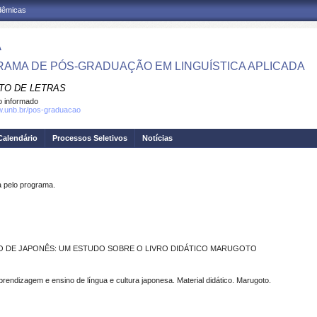
adêmicas
A
AMA DE PÓS-GRADUAÇÃO EM LINGUÍSTICA APLICADA
UTO DE LETRAS
 informado
w.unb.br/pos-graduacao
Calendário
Processos Seletivos
Notícias
pelo programa.
NO DE JAPONÊS: UM ESTUDO SOBRE O LIVRO DIDÁTICO MARUGOTO
Aprendizagem e ensino de língua e cultura japonesa. Material didático. Marugoto.