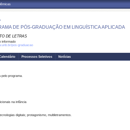
adêmicas
A
AMA DE PÓS-GRADUAÇÃO EM LINGUÍSTICA APLICADA
UTO DE LETRAS
 informado
w.unb.br/pos-graduacao
Calendário
Processos Seletivos
Notícias
pelo programa.
cionais na infância
tecnologias digitais; protagonismo, multiletramentos.