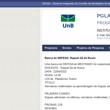
SIGAA - Sistema Integrado de Gestão de Atividades Ac
PGL
PROGR
INSTIT
E-mail:
Não
https://ww
Programa
Ensino
Projetos de Pesquisa
Banca de DEFESA: Raquel Sá de Roure
Uma banca de DEFESA de MESTRADO foi cadastrada 
DISCENTE : Raquel Sá de Roure
DATA : 22/09/2022
HORA: 14:30
LOCAL: Plataforma Teams
TÍTULO:
Narrativas multimodais na aprendizagem de línguas adi
PALAVRAS-CHAVES:
línguas adicionais na infância; narrativas multimodais; 
PÁGINAS: 218
RESUMO: