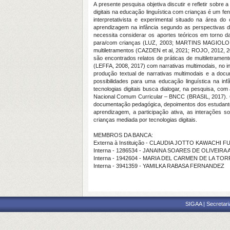
A presente pesquisa objetiva discutir e refletir sobr
digitais na educação linguística com crianças é um fe
interpretativista e experimental situado na área 
aprendizagem na infância segundo as perspectivas de
necessita considerar os aportes teóricos em torno d
para/com crianças (LUZ, 2003; MARTINS MAGIOLO; 
multiletramentos (CAZDEN et al, 2021; ROJO, 2012, 2
são encontrados relatos de práticas de multiletramen
(LEFFA, 2008, 2017) com narrativas multimodais, no in
produção textual de narrativas multimodais e a d
possibilidades para uma educação linguística na inf
tecnologias digitais busca dialogar, na pesquisa, co
Nacional Comum Curricular – BNCC (BRASIL, 2017). O ma
documentação pedagógica, depoimentos dos estudantes
aprendizagem, a participação ativa, as interações s
crianças mediada por tecnologias digitais.
MEMBROS DA BANCA:
Externa à Instituição - CLAUDIA JOTTO KAWACHI 
Interna - 1286534 - JANAINA SOARES DE OLIVEIRA 
Interna - 1942604 - MARIA DEL CARMEN DE LA TO
Interna - 3941359 - YAMILKA RABASA FERNANDEZ
SIGAA | Secretari