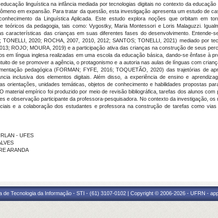
e a educação linguística na infância mediada por tecnologias digitais no contexto da educaç
nômeno em expansão. Para tratar da questão, esta investigação apresenta um estudo de caso 
do conhecimento da Linguística Aplicada. Este estudo explora noções que orbitam em t
 teóricos da pedagogia, tais como: Vygostky, Maria Montessori e Loris Malaguzzi. Igual
as características das crianças em suas diferentes fases do desenvolvimento. Entende-se 
TONELLI, 2020; ROCHA, 2007, 2010, 2012; SANTOS; TONELLI, 2021) mediado por tecno
013; ROJO; MOURA, 2019) e a participação ativa das crianças na construção de seus perc
tos em língua inglesa realizadas em uma escola da educação básica, dando-se ênfase à pr
tuito de se promover a agência, o protagonismo e a autoria nas aulas de línguas com criança
ocumentação pedagógica (FORMAN; FYFE, 2016; TOQUETÃO, 2020) das trajetórias de ap
ância inclusiva dos elementos digitais. Além disso, a experiência de ensino e aprendi
m as orientações, unidades temáticas, objetos de conhecimento e habilidades propostas par
terial empírico foi produzido por meio de revisão bibliográfica, tarefas dos alunos com p
 e observação participante da professora-pesquisadora. No contexto da investigação, os 
ociais e a colaboração dos estudantes e professora na construção de tarefas como vias
FURLAN - UFES
ALVES
RRE ARANDA
a de Tecnologia da Informação - STI - (61) 3107-0102 | Copyright © 2006-2026 - UFRN - ap