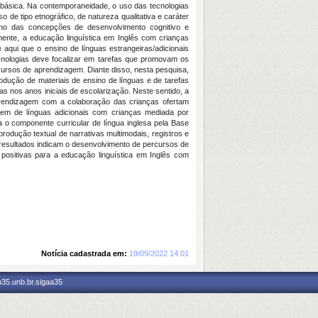
ão básica. Na contemporaneidade, o uso das tecnologias
de tipo etnográfico, de natureza qualitativa e caráter
orno das concepções de desenvolvimento cognitivo e
mente, a educação linguística em Inglês com crianças
aqui que o ensino de línguas estrangeiras/adicionais
logias deve focalizar em tarefas que promovam os
ursos de aprendizagem. Diante disso, nesta pesquisa,
odução de materiais de ensino de línguas e de tarefas
s nos anos iniciais de escolarização. Neste sentido, a
rendizagem com a colaboração das crianças ofertam
zagem de línguas adicionais com crianças mediada por
a o componente curricular de língua inglesa pela Base
rodução textual de narrativas multimodais, registros e
resultados indicam o desenvolvimento de percursos de
 positivas para a educação linguística em Inglês com
Notícia cadastrada em:
19/09/2022 14:01
p35.unb.br.sigaa35