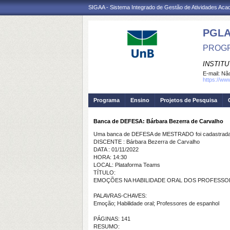
SIGAA - Sistema Integrado de Gestão de Atividades Ac
PGL
PROGR
INSTIT
E-mail:
Não
https://ww
Programa
Ensino
Projetos de Pesquisa
Banca de DEFESA: Bárbara Bezerra de Carvalho
Uma banca de DEFESA de MESTRADO foi cadastrada 
DISCENTE : Bárbara Bezerra de Carvalho
DATA : 01/11/2022
HORA: 14:30
LOCAL: Plataforma Teams
TÍTULO:
EMOÇÕES NA HABILIDADE ORAL DOS PROFESS
PALAVRAS-CHAVES:
Emoção; Habilidade oral; Professores de espanhol
PÁGINAS: 141
RESUMO: