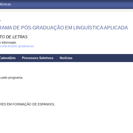
adêmicas
A
AMA DE PÓS-GRADUAÇÃO EM LINGUÍSTICA APLICADA
UTO DE LETRAS
 informado
w.unb.br/pos-graduacao
Calendário
Processos Seletivos
Notícias
pelo programa.
ORES EM FORMAÇÃO DE ESPANHOL