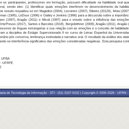
se os participantes, professores em formação, possuem dificuldade na habilidade oral qu
geral, sendo eles: (1) Identificar quais emoções interferem no desenvolvimento da hab
ste estudo respaldou-se em Magiolino (2004), Lecointre (2007), Ribeiro (20120), Mota (200
man (1995), LeDoux (1996) e Oatley e Jenkins (1996) para a discussão sobre a importân
nn (1997), Aragão (2011) e Micoli (1997) para o estudo sobre a influência das emoçõ
OrtizPreuss (2017), Santos e Barcelos (2018), Bergsleithner (2009), Aragão (2011), Aragão
fessores de línguas estrangeiras e sua relação com as emoções e o conceito de habilidade or
 a disciplina de Estágio Supervisionado II no curso de Letras Espanhol da Universidade
tionário pós conversa, lembrança estimulada e narrativa oral. O resultado da análise dos 
notando-se interferência significativa das emoções consideradas negativas. Esta pesquisa co
- UFBA
A - UFRPE
Z
taria de Tecnologia da Informação - STI - (61) 3107-0102 | Copyright © 2006-2026 - UFRN -