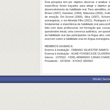
Esta pesquisa tem por objetivo observar e analisar 
específicos foram traçados para atingir o objetivo 
desenvolvimento da habilidade oral. Para atendêlos, e
Brown (2007), Damásio (1994), Maturana (2002), Gole
de emoção. Em Scovel (2000), Silva (2007), Schuma
estrangeiras, e em Almeida Filho (2021), Rodrigues e 
fundamentar a importância da habilidade oral para pro
feito com duas professoras em formação que cursavam
questionário inicial, uma conversa autêntica, um ques
da habilidade oral das participantes na língua alvo, 
exercem sobre a habilidade oral em língua estrangeira.
MEMBROS DA BANCA:
Externo à Instituição - FABIANO SILVESTRE RAMOS 
Externa à Instituição - ALINE FONSECA DE OLIVEIR
Interno - 1379322 - FIDEL ARMANDO CANAS CHAVE
Presidente - 3374034 - KYOKO SEKINO
SIGAA | Secre