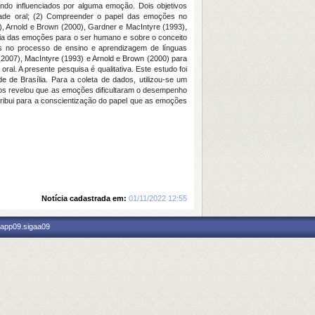
ando influenciados por alguma emoção. Dois objetivos
ilidade oral; (2) Compreender o papel das emoções no
7), Arnold e Brown (2000), Gardner e MacIntyre (1993),
cia das emoções para o ser humano e sobre o conceito
es no processo de ensino e aprendizagem de línguas
 (2007), MacIntyre (1993) e Arnold e Brown (2000) para
al. A presente pesquisa é qualitativa. Este estudo foi
 de Brasília. Para a coleta de dados, utilizou-se um
dados revelou que as emoções dificultaram o desempenho
ntribui para a conscientização do papel que as emoções
Notícia cadastrada em:
01/11/2022 12:55
 app09.sigaa09