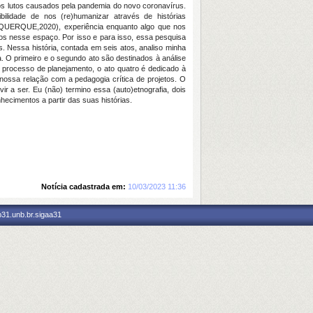
 e os lutos causados pela pandemia do novo coronavírus.
bilidade de nos (re)humanizar através de histórias
UQUERQUE,2020), experiência enquanto algo que nos
os nesse espaço. Por isso e para isso, essa pesquisa
. Nessa história, contada em seis atos, analiso minha
a. O primeiro e o segundo ato são destinados à análise
 processo de planejamento, o ato quatro é dedicado à
 nossa relação com a pedagogia crítica de projetos. O
 a ser. Eu (não) termino essa (auto)etnografia, dois
ecimentos a partir das suas histórias.
Notícia cadastrada em:
10/03/2023 11:36
p31.unb.br.sigaa31