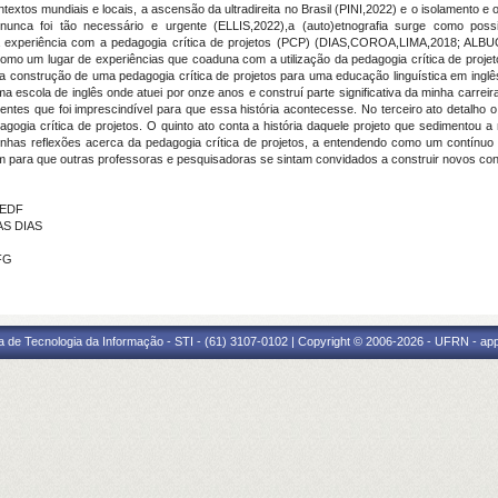
ntextos mundiais e locais, a ascensão da ultradireita no Brasil (PINI,2022) e o isolamento
nunca foi tão necessário e urgente (ELLIS,2022),a (auto)etnografia surge como possi
ha experiência com a pedagogia crítica de projetos (PCP) (DIAS,COROA,LIMA,2018; ALB
omo um lugar de experiências que coaduna com a utilização da pedagogia crítica de projet
 construção de uma pedagogia crítica de projetos para uma educação linguística em inglês
a escola de inglês onde atuei por onze anos e construí parte significativa da minha carreir
tes que foi imprescindível para que essa história acontecesse. No terceiro ato detalho o
gogia crítica de projetos. O quinto ato conta a história daquele projeto que sedimentou a
has reflexões acerca da pedagogia crítica de projetos, a entendendo como um contínuo vir
 para que outras professoras e pesquisadoras se sintam convidados a construir novos conh
EEDF
AS DIAS
FG
a de Tecnologia da Informação - STI - (61) 3107-0102 | Copyright © 2006-2026 - UFRN - ap