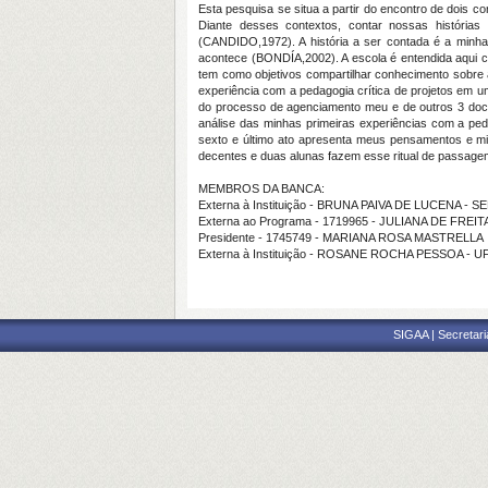
Esta pesquisa se situa a partir do encontro de dois co
Diante desses contextos, contar nossas histórias 
(CANDIDO,1972). A história a ser contada é a min
acontece (BONDÍA,2002). A escola é entendida aqui c
tem como objetivos compartilhar conhecimento sobre a
experiência com a pedagogia crítica de projetos em um
do processo de agenciamento meu e de outros 3 docen
análise das minhas primeiras experiências com a peda
sexto e último ato apresenta meus pensamentos e min
decentes e duas alunas fazem esse ritual de passagem
MEMBROS DA BANCA:
Externa à Instituição - BRUNA PAIVA DE LUCENA - S
Externa ao Programa - 1719965 - JULIANA DE FREIT
Presidente - 1745749 - MARIANA ROSA MASTRELLA
Externa à Instituição - ROSANE ROCHA PESSOA - U
SIGAA | Secretari