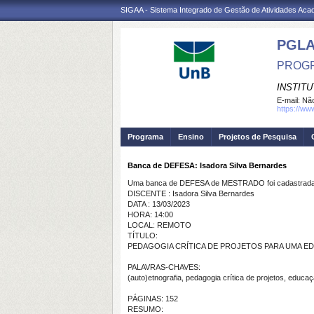
SIGAA - Sistema Integrado de Gestão de Atividades Ac
PGL
PROGR
INSTIT
E-mail:
Não
https://ww
Programa
Ensino
Projetos de Pesquisa
Banca de DEFESA: Isadora Silva Bernardes
Uma banca de DEFESA de MESTRADO foi cadastrada 
DISCENTE : Isadora Silva Bernardes
DATA : 13/03/2023
HORA: 14:00
LOCAL: REMOTO
TÍTULO:
PEDAGOGIA CRÍTICA DE PROJETOS PARA UMA E
PALAVRAS-CHAVES:
(auto)etnografia, pedagogia crítica de projetos, educaçã
PÁGINAS: 152
RESUMO: