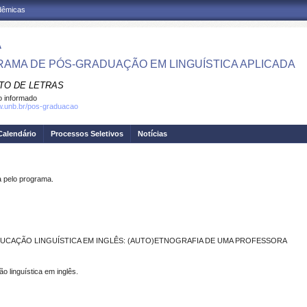
adêmicas
A
AMA DE PÓS-GRADUAÇÃO EM LINGUÍSTICA APLICADA
UTO DE LETRAS
 informado
w.unb.br/pos-graduacao
Calendário
Processos Seletivos
Notícias
pelo programa.
DUCAÇÃO LINGUÍSTICA EM INGLÊS: (AUTO)ETNOGRAFIA DE UMA PROFESSORA
o linguística em inglês.