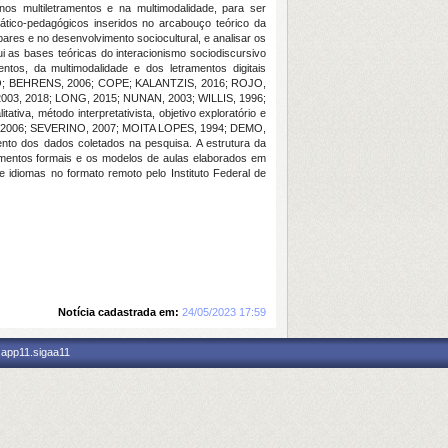
nos multiletramentos e na multimodalidade, para ser
idático-pedagógicos inseridos no arcabouço teórico da
ares e no desenvolvimento sociocultural, e analisar os
 as bases teóricas do interacionismo sociodiscursivo
da multimodalidade e dos letramentos digitais
 BEHRENS, 2006; COPE; KALANTZIS, 2016; ROJO,
2003, 2018; LONG, 2015; NUNAN, 2003; WILLIS, 1996;
iva, método interpretativista, objetivo exploratório e
, 2006; SEVERINO, 2007; MOITA LOPES, 1994; DEMO,
to dos dados coletados na pesquisa. A estrutura da
mentos formais e os modelos de aulas elaborados em
idiomas no formato remoto pelo Instituto Federal de
Notícia cadastrada em:
24/05/2023 17:59
 app11.sigaa11