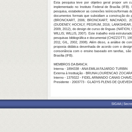
Esta pesquisa teve por objetivo geral propor um cu
implementado no Instituto Federal de Brasília (IFB).
pesquisa, estabelecer as conexões teóricos/formais da
documentos formais que subsidiam a construção do pl
(BRONCKART, 2006; BRONCKART; MACHADO, 2004; 
(DUDENEY; HOCKLY; PEGRUM, 2016; LANKSHEAR; 
2009, 2012), do design de curso de línguas (NATIO
WILLIS; WILLIS, 2007). Este trabalho está estruturado
pesquisas bibliográfica e documental (CHIZZOTTI
2011; GIL, 2002, 2008). Além disso, a análise de 
proposta didática desenhada de acordo com o desig
consonância com o ensino baseado em tarefas, são a
Brasília (IFB).
MEMBROS DA BANCA:
Interna - 1894338 - ANA EMILIA FAJARDO TURBIN
Externa à Instituição - BRUNA LOURENCAO ZOCARA
Interno - 1379322 - FIDEL ARMANDO CANAS CHAVE
Presidente - 2003773 - GLADYS PLENS DE QUEV
SIGAA | Secre