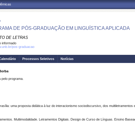
adêmicas
A
AMA DE PÓS-GRADUAÇÃO EM LINGUÍSTICA APLICADA
UTO DE LETRAS
 informado
w.unb.br/pos-graduacao
Calendário
Processos Seletivos
Notícias
Borba
pelo programa.
Brasília: uma proposta didática à luz do interacionismo sociodiscursivo, dos multiletramentos 
etramentos. Multimodalidade. Letramentos Digitais. Design de Curso de Línguas. Ensino Bas