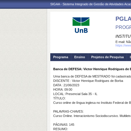
SIGAA - Sistema Integrado de Gestão de Atividades Ac
PGL
PROGR
INSTIT
E-mail:
Não
https://ww
Programa
Ensino
Projetos de Pesquisa
Banca de DEFESA: Victor Henrique Rodrigues de 
Uma banca de DEFESA de MESTRADO foi cadastrada 
DISCENTE : Victor Henrique Rodrigues de Borba
DATA : 21/06/2023
HORA: 09:00
LOCAL: Presencial Sala 35 - IL
TÍTULO:
Curso online de língua inglesa no Instituto Federal de 
PALAVRAS-CHAVES:
Curso Online. Interacionismo Sociodiscursivo. Multil
PÁGINAS: 145
RESUMO: