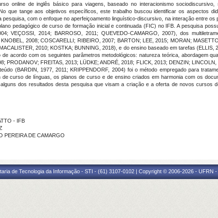
rso online de inglês básico para viagens, baseado no interacionismo sociodiscursivo, 
 No que tange aos objetivos específicos, este trabalho buscou identificar os aspectos d
 pesquisa, com o enfoque no aperfeiçoamento linguístico-discursivo, na interação entre os p
ano pedagógico de curso de formação inicial e continuada (FIC) no IFB. A pesquisa possui
VEÇOSSI, 2014; BARROSO, 2011; QUEVEDO-CAMARGO, 2007), dos multiletramentos, 
KNOBEL, 2008; COSCARELLI; RIBEIRO, 2007; BARTON; LEE, 2015; MORAN; MASETTO;
N; MACALISTER, 2010; KOSTKA; BUNNING, 2018), e do ensino baseado em tarefas (ELLIS, 
 de acordo com os seguintes parâmetros metodológicos: natureza teórica, abordagem qualitat
, 1998; PRODANOV; FREITAS, 2013; LÜDKE; ANDRÉ, 2018; FLICK, 2013; DENZIN; LINCOLN
conteúdo (BARDIN, 1977, 2011; KRIPPENDORF, 2004) foi o método empregado para tratamen
n de curso de línguas, os planos de curso e de ensino criados em harmonia com os docu
lguns dos resultados desta pesquisa que visam a criação e a oferta de novos cursos de 
TTO - IFB
Z
EDO PEREIRA DE CAMARGO
taria de Tecnologia da Informação - STI - (61) 3107-0102 | Copyright © 2006-2026 - UFRN -