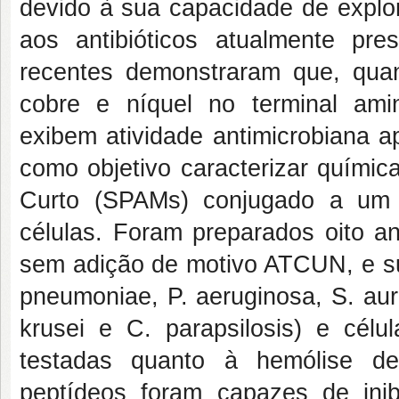
devido à sua capacidade de explo
aos antibióticos atualmente pre
recentes demonstraram que, qua
cobre e níquel no terminal ami
exibem atividade antimicrobiana a
como objetivo caracterizar químic
Curto (SPAMs) conjugado a um 
células. Foram preparados oito a
sem adição de motivo ATCUN, e sua 
pneumoniae, P. aeruginosa, S. aur
krusei e C. parapsilosis) e cél
testadas quanto à hemólise d
peptídeos foram capazes de inib