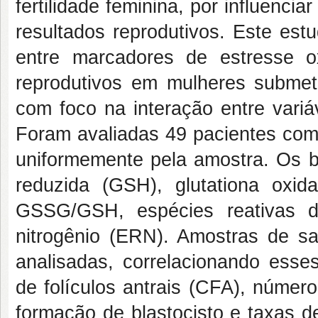
fertilidade feminina, por influenci
resultados reprodutivos. Este est
entre marcadores de estresse ox
reprodutivos em mulheres submeti
com foco na interação entre variá
Foram avaliadas 49 pacientes com 
uniformemente pela amostra. Os bi
reduzida (GSH), glutationa oxid
GSSG/GSH, espécies reativas d
nitrogênio (ERN). Amostras de san
analisadas, correlacionando ess
de folículos antrais (CFA), númer
formação de blastocisto e taxas d