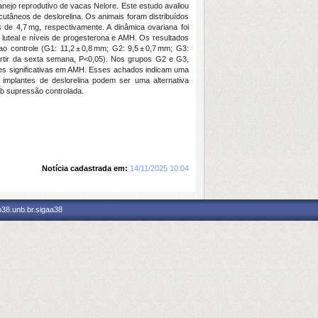
anejo reprodutivo de vacas Nelore. Este estudo avaliou
utâneos de deslorelina. Os animais foram distribuídos
 de 4,7 mg, respectivamente. A dinâmica ovariana foi
 luteal e níveis de progesterona e AMH. Os resultados
o controle (G1: 11,2 ± 0,8 mm; G2: 9,5 ± 0,7 mm; G3:
rtir da sexta semana, P<0,05). Nos grupos G2 e G3,
ções significativas em AMH. Esses achados indicam uma
implantes de deslorelina podem ser uma alternativa
ob supressão controlada.
Notícia cadastrada em:
14/11/2025 10:04
p38.unb.br.sigaa38