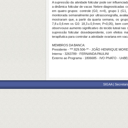
A supressão da atividade folicular pode ser influenci
a dinâmica folicular de vacas Nelore diagnosticadas 
em quatro grupos: controle (G0, n=4), grupo 1 (G1, 
monitorada semanalmente por ultrassonografia, avalia
mostraram que, a partir da quarta semana, os grupos
7,8 ± 0,6 mm vs G0: 18,3 ± 0,9 mm; P<0,05), bem c
observouse aumento significativo do tecido luteal na
supressão folicular dosedependente, com efeitos m
terapêutica para controlar a atividade ovariana em v
MEMBROS DA BANCA:
Presidente - ***.829.506-** - JOÃO HENRIQUE MOR
Interna - 3263789 - FERNANDA PAULINI
Externo ao Programa - 1806685 - IVO PIVATO - UnB
SIGAA | Secretari