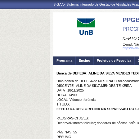
SIGAA - Sistema Integrado de Gestão de Atividades Ac
PPGB
PROGR
DEPTO 
E-mail:
Não
https://ww
Programa
Ensino
Projetos de Pesquisa
Banca de DEFESA: ALINE DA SILVA MENDES TEIX
Uma banca de DEFESA de MESTRADO foi cadastrada 
DISCENTE : ALINE DA SILVA MENDES TEIXEIRA
DATA : 18/11/2025
HORA: 14:00
LOCAL: Videoconferência
TÍTULO:
EFEITO DA DESLORELINA NA SUPRESSÃO DO C
PALAVRAS-CHAVES:
Desenvolvimento folicular; doadoras de oócitos; folíc
PÁGINAS: 55
RESUMO: