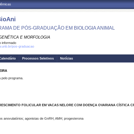
adêmicas
ioAni
AMA DE PÓS-GRADUAÇÃO EM BIOLOGIA ANIMAL
GENÉTICA E MORFOLOGIA
 informado
w.unb.br/pos-graduacao
Calendário
Processos Seletivos
Notícias
EIRA
pelo programa.
RESCIMENTO FOLICULAR EM VACAS NELORE COM DOENÇA OVARIANA CÍSTICA C
ulos anovulatórios; agonistas de GnRH; AMH; progesterona