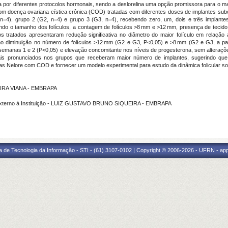
ada por diferentes protocolos hormonais, sendo a deslorelina uma opção promissora para o m
com doença ovariana cística crônica (COD) tratadas com diferentes doses de implantes subc
n=4), grupo 2 (G2, n=4) e grupo 3 (G3, n=4), recebendo zero, um, dois e três implantes
ndo o tamanho dos folículos, a contagem de folículos >8 mm e >12 mm, presença de tecido
 tratados apresentaram redução significativa no diâmetro do maior folículo em relação a
omo diminuição no número de folículos >12 mm (G2 e G3, P<0,05) e >8 mm (G2 e G3, a pa
s semanas 1 e 2 (P<0,05) e elevação concomitante nos níveis de progesterona, sem altera
ais pronunciados nos grupos que receberam maior número de implantes, sugerindo que 
acas Nelore com COD e fornecer um modelo experimental para estudo da dinâmica folicular s
EIRA VIANA - EMBRAPA
Externo à Instituição - LUIZ GUSTAVO BRUNO SIQUEIRA - EMBRAPA
a de Tecnologia da Informação - STI - (61) 3107-0102 | Copyright © 2006-2026 - UFRN - ap