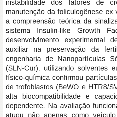
instabilidade dos fatores de 
manutenção da foliculogênese ex v
a compreensão teórica da sinaliza
sistema Insulin-like Growth F
desenvolvimento experimental d
auxiliar na preservação da fert
engenharia de Nanopartículas S
(SLN-Cur), utilizando solventes e
físico-química confirmou partícul
de trofoblastos (BeWO e HTR8/SVn
alta biocompatibilidade e capa
dependente. Na avaliação funcion
atuou não apenas como veículo