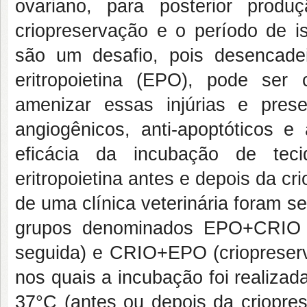
ovariano, para posterior prod
criopreservação e o período de i
são um desafio, pois desencade
eritropoietina (EPO), pode ser 
amenizar essas injúrias e prese
angiogênicos, anti-apoptóticos e
eficácia da incubação de tec
eritropoietina antes e depois da cr
de uma clínica veterinária foram s
grupos denominados EPO+CRIO 
seguida) e CRIO+EPO (criopreser
nos quais a incubação foi realiz
37°C (antes ou depois da criopr