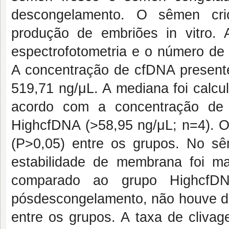
descongelamento. O sêmen crio
produção de embriões in vitro. 
espectrofotometria e o número de
A concentração de cfDNA presente
519,71 ng/μL. A mediana foi calcu
acordo com a concentração de
HighcfDNA (>58,95 ng/μL; n=4). 
(P>0,05) entre os grupos. No s
estabilidade de membrana foi m
comparado ao grupo HighcfD
pósdescongelamento, não houve di
entre os grupos. A taxa de clivag