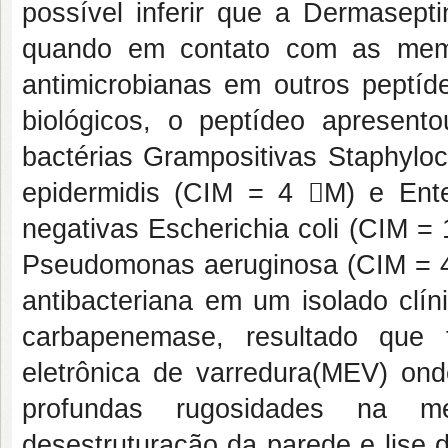
possível inferir que a Dermasept
quando em contato com as memb
antimicrobianas em outros peptíd
biológicos, o peptídeo apresento
bactérias Grampositivas Staphylo
epidermidis (CIM = 4 M) e Ent
negativas Escherichia coli (CIM =
Pseudomonas aeruginosa (CIM = 4
antibacteriana em um isolado clín
carbapenemase, resultado que 
eletrônica de varredura(MEV) on
profundas rugosidades na m
desestruturação da parede e lise 