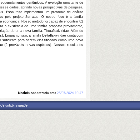
sequenciamentos genômicos. A evolução constante de
esses dados, abrindo novas perspectivas de pesquisa.
s. Essa tese implementou um protocolo de análise
 pelo projeto Serratus. O nosso foco é a família
cia econômica. Nosso método foi capaz de encontrar 82
a a existência de uma família proposta previamente,
riação de uma nova família: Thetaflexiviridae. Além de
. Enquanto isso, a família Deltaflexiviridae conta com
 suficiente para serem classificados como uma nova
idae (2 prováveis novas espécies). Nossos resultados
Notícia cadastrada em:
25/07/2024 10:47
p39.unb.br.sigaa39