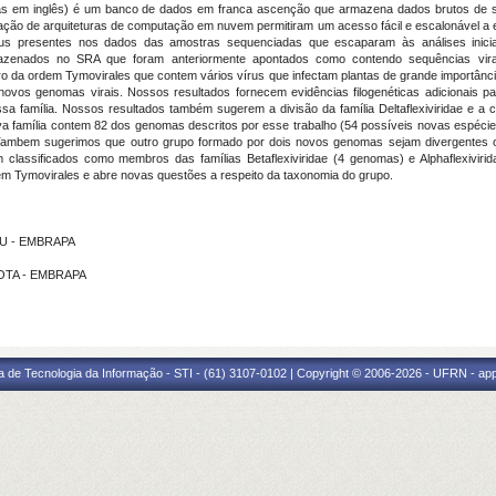
rtas em inglês) é um banco de dados em franca ascenção que armazena dados brutos de 
ão de arquiteturas de computação em nuvem permitiram um acesso fácil e escalonável a 
s presentes nos dados das amostras sequenciadas que escaparam às análises iniciai
azenados no SRA que foram anteriormente apontados como contendo sequências virais
ntro da ordem Tymovirales que contem vários vírus que infectam plantas de grande importân
os genomas virais. Nossos resultados fornecem evidências filogenéticas adicionais par
ssa família. Nossos resultados também sugerem a divisão da família Deltaflexiviridae e a c
a família contem 82 dos genomas descritos por esse trabalho (54 possíveis novas espécies)
ambem sugerimos que outro grupo formado por dois novos genomas sejam divergentes o
am classificados como membros das famílias Betaflexiviridae (4 genomas) e Alphaflexivir
m Tymovirales e abre novas questões a respeito da taxonomia do grupo.
ASU - EMBRAPA
RIOTA - EMBRAPA
a de Tecnologia da Informação - STI - (61) 3107-0102 | Copyright © 2006-2026 - UFRN - ap