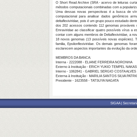
O Short Read Archive (SRA - acervo de leituras cu
métodos computacionais combinadas com a popularizaç
Uma dessas novas perspectivas é a busca de víru
computacional para analisar dados genômicos arm
deltaflexiviridae, pois é um grupo pouco estudado de
dos 202 acessos contendo 112 genomas prováveis nov
Emraviridae ao classificar quatro possíveis vírus a e
contar com alguns membros de Deltaflexiviridae, a nov
18 novos genomas (13 possíveis novas espécies). T
familia, Epsilonflexiviridae. Os demais genomas for
esclarecem aspectos importantes da evolução da orde
MEMBROS DA BANCA:
Interna - 2222088 - ELIANE FERREIRA NORONHA
Externo à Instituição - ERICH YUKIO TEMPEL NAK
Interno - 1062841 - GABRIEL SERGIO COSTA ALVES
Externa à Instituição - MARILIA SANTOS SILVA PAT
Presidente - 1623558 - TATSUYA NAGATA
SIGAA | Secretari