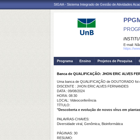
SIGAA - Sistema Integrado de Gestão de Atividades Ac
PPG
PROGR
INSTITU
E-mail:
Não
https://ww
Programa
Ensino
Projetos de Pesquisa
Banca de QUALIFICAÇÃO: JHON ERIC ALVES F
Uma banca de QUALIFICAÇÃO de DOUTORADO foi ca
DISCENTE : JHON ERIC ALVES FERNANDES
DATA : 09/08/2024
HORA: 08:30
LOCAL: Videoconferência
TÍTULO:
"Descoberta e evolução de novos vírus em planta
PALAVRAS-CHAVES:
Diversidade viral, Genômica, Bioinformática
PÁGINAS: 30
RESUMO: