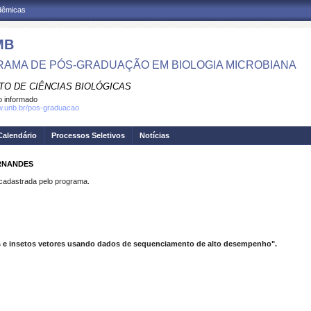
adêmicas
MB
AMA DE PÓS-GRADUAÇÃO EM BIOLOGIA MICROBIANA
TO DE CIÊNCIAS BIOLÓGICAS
 informado
w.unb.br/pos-graduacao
Calendário
Processos Seletivos
Notícias
ERNANDES
dastrada pelo programa.
s e insetos vetores usando dados de sequenciamento de alto desempenho".