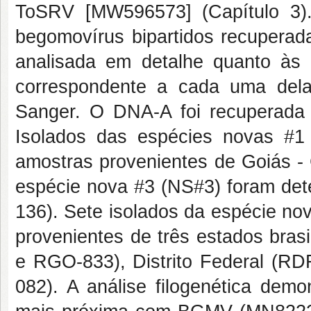
ToSRV [MW596573] (Capítulo 3).
begomovírus bipartidos recupera
analisada em detalhe quanto às
correspondente a cada uma delas
Sanger. O DNA-A foi recuperada 
Isolados das espécies novas #
amostras provenientes de Goiás 
espécie nova #3 (NS#3) foram de
136). Sete isolados da espécie no
provenientes de três estados bra
e RGO-833), Distrito Federal (R
082). A análise filogenética demo