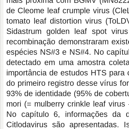
mais próxima com BGMV (MN82229
de Cleome leaf crumple virus (Cl
tomato leaf distortion virus (To
Sidastrum golden leaf spot vir
recombinação demonstraram exist
espécies NS#3 e NS#4. No capítulo
detectado em uma amostra coletad
importância de estudos HTS para c
do primeiro registro desse vírus 
93% de identidade (95% de cobertu
mori (= mulberry crinkle leaf vir
No capítulo 6, informações da
Citlodavirus são apresentadas. 