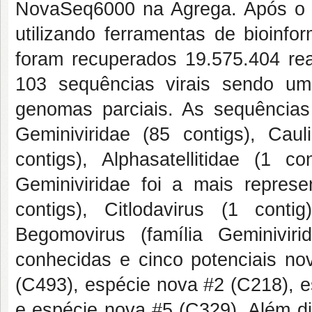
NovaSeq6000 na Agrega. Após o 
utilizando ferramentas de bioinf
foram recuperados 19.575.404 rea
103 sequências virais sendo u
genomas parciais. As sequências s
Geminiviridae (85 contigs), Caul
contigs), Alphasatellitidae (1 co
Geminiviridae foi a mais repres
contigs), Citlodavirus (1 conti
Begomovirus (família Geminiviri
conhecidas e cinco potenciais n
(C493), espécie nova #2 (C218), e
e espécie nova #5 (C329). Além d