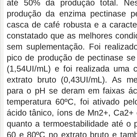
até 50% da produção total. Nes
produção da enzima pectinase p
casca de café robusta e a caracte
constatado que as melhores condiç
sem suplementação. Foi realizad
pico de produção de pectinase se 
(1,54UI/mL) e foi realizada uma
extrato bruto (0,43UI/mL). As m
para o pH se deram em faixas áci
temperatura 60ºC, foi ativado pel
ácido tânico, íons de Mn2+, Ca2+ 
quanto a termoestabilidade até o 
60 e 80ºC no extrato bruto e ta