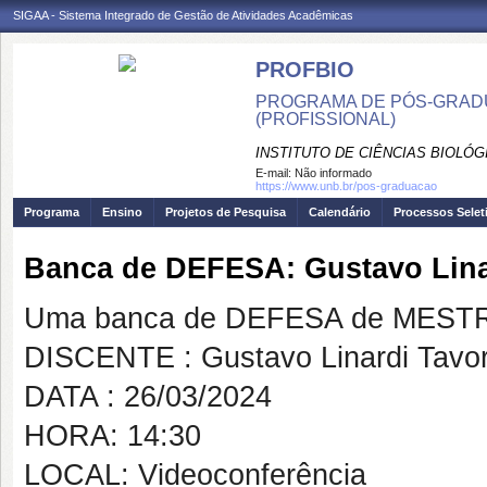
SIGAA - Sistema Integrado de Gestão de Atividades Acadêmicas
PROFBIO
PROGRAMA DE PÓS-GRADU
(PROFISSIONAL)
INSTITUTO DE CIÊNCIAS BIOLÓG
E-mail:
Não informado
https://www.unb.br/pos-graduacao
Programa
Ensino
Projetos de Pesquisa
Calendário
Processos Selet
Banca de DEFESA: Gustavo Lina
Uma banca de DEFESA de MESTRAD
DISCENTE : Gustavo Linardi Tavo
DATA : 26/03/2024
HORA: 14:30
LOCAL: Videoconferência