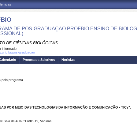
adêmicas
BIO
AMA DE PÓS-GRADUAÇÃO PROFBIO ENSINO DE BIOLOG
ISSIONAL)
TO DE CIÊNCIAS BIOLÓGICAS
 informado
w.unb.br/pos-graduacao
Calendário
Processos Seletivos
Notícias
pelo programa.
NAS POR MEIO DAS TECNOLOGIAS DA INFORMAÇÃO E COMUNICAÇÃO - TICs".
gle Sala de Aula COVID-19, Vacinas.