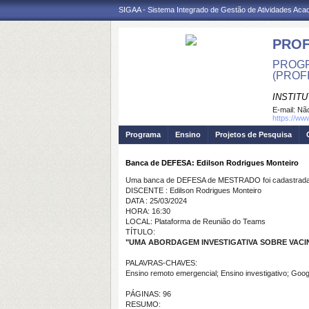
SIGAA - Sistema Integrado de Gestão de Atividades Ac
PROF
PROGR
(PROF
INSTITU
E-mail:
Não
https://ww
Programa
Ensino
Projetos de Pesquisa
Banca de DEFESA: Edilson Rodrigues Monteiro
Uma banca de DEFESA de MESTRADO foi cadastrada 
DISCENTE : Edilson Rodrigues Monteiro
DATA : 25/03/2024
HORA: 16:30
LOCAL: Plataforma de Reunião do Teams
TÍTULO:
"UMA ABORDAGEM INVESTIGATIVA SOBRE VACI
PALAVRAS-CHAVES:
Ensino remoto emergencial; Ensino investigativo; Goo
PÁGINAS: 96
RESUMO: