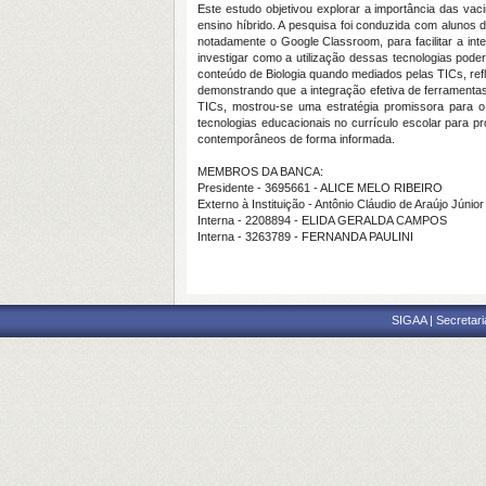
Este estudo objetivou explorar a importância das v
ensino híbrido. A pesquisa foi conduzida com alunos do
notadamente o Google Classroom, para facilitar a int
investigar como a utilização dessas tecnologias pod
conteúdo de Biologia quando mediados pelas TICs, ref
demonstrando que a integração efetiva de ferramenta
TICs, mostrou-se uma estratégia promissora para o 
tecnologias educacionais no currículo escolar para p
contemporâneos de forma informada.
MEMBROS DA BANCA:
Presidente - 3695661 - ALICE MELO RIBEIRO
Externo à Instituição - Antônio Cláudio de Araújo Júnior
Interna - 2208894 - ELIDA GERALDA CAMPOS
Interna - 3263789 - FERNANDA PAULINI
SIGAA | Secretari