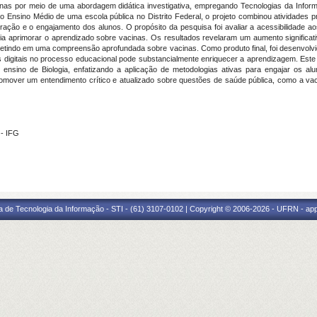
acinas por meio de uma abordagem didática investigativa, empregando Tecnologias da Inf
 Ensino Médio de uma escola pública no Distrito Federal, o projeto combinou atividades pres
eração e o engajamento dos alunos. O propósito da pesquisa foi avaliar a acessibilidade a
eria aprimorar o aprendizado sobre vacinas. Os resultados revelaram um aumento significa
letindo em uma compreensão aprofundada sobre vacinas. Como produto final, foi desenvolvid
s digitais no processo educacional pode substancialmente enriquecer a aprendizagem. Este
ensino de Biologia, enfatizando a aplicação de metodologias ativas para engajar os al
romover um entendimento crítico e atualizado sobre questões de saúde pública, como a va
 - IFG
a de Tecnologia da Informação - STI - (61) 3107-0102 | Copyright © 2006-2026 - UFRN - ap