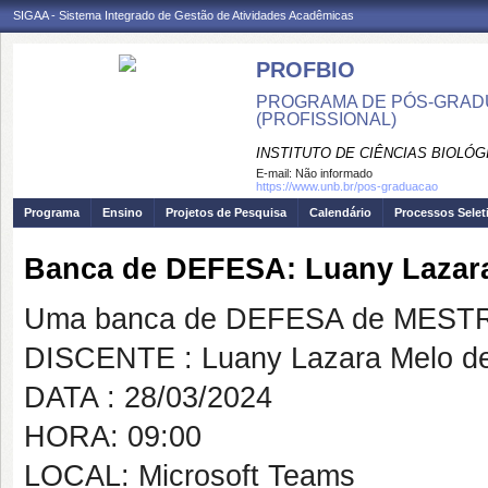
SIGAA - Sistema Integrado de Gestão de Atividades Acadêmicas
PROFBIO
PROGRAMA DE PÓS-GRADU
(PROFISSIONAL)
INSTITUTO DE CIÊNCIAS BIOLÓG
E-mail:
Não informado
https://www.unb.br/pos-graduacao
Programa
Ensino
Projetos de Pesquisa
Calendário
Processos Selet
Banca de DEFESA: Luany Lazara 
Uma banca de DEFESA de MESTRAD
DISCENTE : Luany Lazara Melo de 
DATA : 28/03/2024
HORA: 09:00
LOCAL: Microsoft Teams