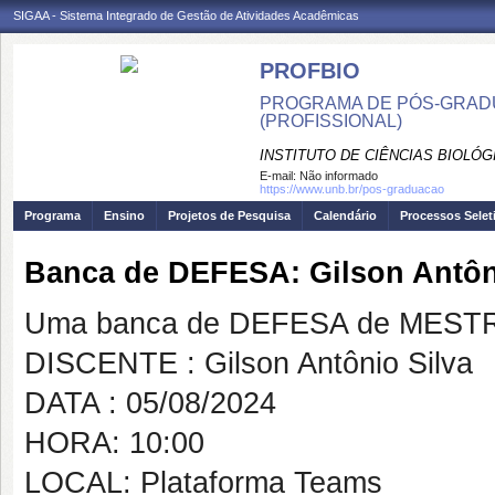
SIGAA - Sistema Integrado de Gestão de Atividades Acadêmicas
PROFBIO
PROGRAMA DE PÓS-GRADU
(PROFISSIONAL)
INSTITUTO DE CIÊNCIAS BIOLÓG
E-mail:
Não informado
https://www.unb.br/pos-graduacao
Programa
Ensino
Projetos de Pesquisa
Calendário
Processos Selet
Banca de DEFESA: Gilson Antôn
Uma banca de DEFESA de MESTRAD
DISCENTE : Gilson Antônio Silva
DATA : 05/08/2024
HORA: 10:00
LOCAL: Plataforma Teams