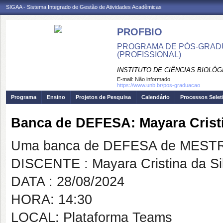
SIGAA - Sistema Integrado de Gestão de Atividades Acadêmicas
PROFBIO
PROGRAMA DE PÓS-GRADU
(PROFISSIONAL)
INSTITUTO DE CIÊNCIAS BIOLÓG
E-mail:
Não informado
https://www.unb.br/pos-graduacao
Programa
Ensino
Projetos de Pesquisa
Calendário
Processos Selet
Banca de DEFESA: Mayara Cristi
Uma banca de DEFESA de MESTRAD
DISCENTE : Mayara Cristina da Si
DATA : 28/08/2024
HORA: 14:30
LOCAL: Plataforma Teams