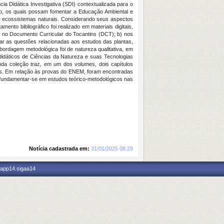
a Didática Investigativa (SDI) contextualizada para o
io, os quais possam fomentar a Educação Ambiental e
e ecossistemas naturais. Considerando seus aspectos
ento bibliográfico foi realizado em materiais digitais,
 no Documento Curricular do Tocantins (DCT); b) nos
car as questões relacionadas aos estudos das plantas,
bordagem metodológica foi de natureza qualitativa, em
 didáticos de Ciências da Natureza e suas Tecnologias
unda coleção traz, em um dos volumes, dois capítulos
mes. Em relação às provas do ENEM, foram encontradas
e fundamentar-se em estudos teórico-metodológicos nas
Notícia cadastrada em:
31/01/2025 08:29
 app14.sigaa14