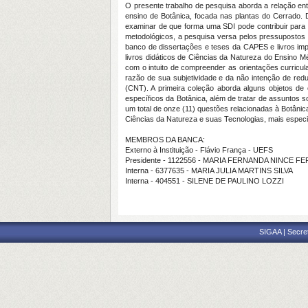
O presente trabalho de pesquisa aborda a relação ent
ensino de Botânica, focada nas plantas do Cerrado.
examinar de que forma uma SDI pode contribuir para
metodológicos, a pesquisa versa pelos pressupostos de 
banco de dissertações e teses da CAPES e livros im
livros didáticos de Ciências da Natureza do Ensino M
com o intuito de compreender as orientações curricul
razão de sua subjetividade e da não intenção de redu
(CNT). A primeira coleção aborda alguns objetos de 
específicos da Botânica, além de tratar de assuntos
um total de onze (11) questões relacionadas à Botâni
Ciências da Natureza e suas Tecnologias, mais especi
MEMBROS DA BANCA:
Externo à Instituição - Flávio França - UEFS
Presidente - 1122556 - MARIA FERNANDA NINCE F
Interna - 6377635 - MARIA JULIA MARTINS SILVA
Interna - 404551 - SILENE DE PAULINO LOZZI
SIGAA | Secre