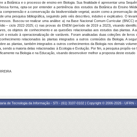
re a Botânica e o processo de ensino em Biologia. Sua finalidade é apresentar uma Sequênci
 Dessa forma, opta-se por entender a pertinência dos estudos da Botânica do Ensino Méd
 a compreensão e a conservação da biodiversidade vegetal, assim como a preservação d
uma pesquisa bibliográfica, seguindo pelo viés descritivo, indutivo e explicativo. O levantam
pressos. Buscou-se realizar uma análise: a) na Base Nacional Comum Curricular (BNCC) e
édio – ciclo 2022-2025; c) nas provas do ENEM (período de 2019 a 2023), visando identifi
ares, os objetos de conhecimento e as questões relacionadas aos estudos das plantas. A a
zir o estudo à operacionalização de variáveis. Foram analisadas duas coleções de livros
conhecimento relacionados às plantas integrados a outros conteúdos da Biologia. A seg
 sobre as plantas, também integrados a outros conhecimentos da Biologia nos demais volu
ca, sendo a maioria delas relacionadas à Ecologia e Evolução. Por fim, a pesquisa propôs-s
ficamente na Biologia e na Educação, visando desenvolver melhor a proposta deste estudo
ERREIRA
taria de Tecnologia da Informação - STI - (61) 3107-0102 | Copyright © 2006-2026 - UFRN -