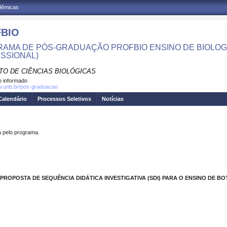
adêmicas
BIO
AMA DE PÓS-GRADUAÇÃO PROFBIO ENSINO DE BIOLOG
ISSIONAL)
TO DE CIÊNCIAS BIOLÓGICAS
 informado
w.unb.br/pos-graduacao
Calendário
Processos Seletivos
Notícias
pelo programa.
OPOSTA DE SEQUÊNCIA DIDÁTICA INVESTIGATIVA (SDI) PARA O ENSINO DE BO