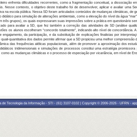
leiro enfrenta dificuldades recorrentes, como a fragmentação conceitual, a dissociação en
. Nesse contexto, o objetivo deste trabalho foi de desenvolver, aplicar e avaliar uma S
tiva na escola pública. Nessa SD foram articulados conteúdos de mudanças climáticas, de g
 didático para simulação de alterações ambientais, como a elevação do nível da água “mar” 
em três grupos), os quais expressaram suas impressões sobre a prática em questionário semi
tilizado para avaliar a SD, que fez também a correção das atividades de SD (análise quali
tões os alunos escolheram “concordo totalmente”, indicando alto nível de concordância. A
engajamento, da participação, e da substituição de explicações finalistas por interpret
se quali-quantitativa dos dados permite afirmar que a SD propiciou uma melhor compreensão 
mica das frequências alélicas populacionais, além de promover a aproximação dos estudan
idáticos tridimensionais e simulações de processos constitui uma estratégia promissora p
is como as mudanças climáticas e o processo de especiação por vicariância, em nível de En
a de Tecnologia da Informação - STI - (61) 3107-0102 | Copyright © 2006-2026 - UFRN - ap