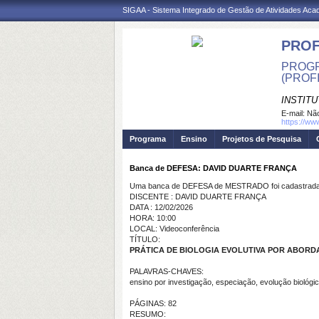
SIGAA - Sistema Integrado de Gestão de Atividades Ac
PROF
PROGR
(PROF
INSTITU
E-mail:
Não
https://ww
Programa
Ensino
Projetos de Pesquisa
Banca de DEFESA: DAVID DUARTE FRANÇA
Uma banca de DEFESA de MESTRADO foi cadastrada 
DISCENTE : DAVID DUARTE FRANÇA
DATA : 12/02/2026
HORA: 10:00
LOCAL: Videoconferência
TÍTULO:
PRÁTICA DE BIOLOGIA EVOLUTIVA POR ABORDAGEM 
PALAVRAS-CHAVES:
ensino por investigação, especiação, evolução biológic
PÁGINAS: 82
RESUMO: