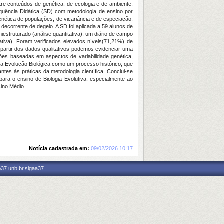
tre conteúdos de genética, de ecologia e de ambiente,
equência Didática (SD) com metodologia de ensino por
enética de populações, de vicariância e de especiação,
decorrente de degelo. A SD foi aplicada a 59 alunos de
estruturado (análise quantitativa); um diário de campo
tativa). Foram verificados elevados níveis(71,21%) de
 partir dos dados qualitativos podemos evidenciar uma
ações baseadas em aspectos de variabilidade genética,
da Evolução Biológica como um processo histórico, que
tes às práticas da metodologia científica. Conclui-se
ara o ensino de Biologia Evolutiva, especialmente ao
sino Médio.
Notícia cadastrada em:
09/02/2026 10:17
p37.unb.br.sigaa37