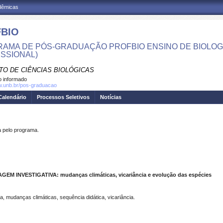
adêmicas
BIO
AMA DE PÓS-GRADUAÇÃO PROFBIO ENSINO DE BIOLOG
ISSIONAL)
TO DE CIÊNCIAS BIOLÓGICAS
 informado
w.unb.br/pos-graduacao
Calendário
Processos Seletivos
Notícias
pelo programa.
INVESTIGATIVA: mudanças climáticas, vicariância e evolução das espécies
a, mudanças climáticas, sequência didática, vicariância.