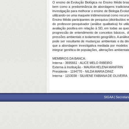
O ensino de Evolução Biológica no Ensino Médio brasi
bem como a predominância de abordagens tradicionais
investigação para melhorar o ensino de Biologia Evolu
utilizando-se uma maquete tridimensional como recurso
Ensino Médio participantes de pesquisa (distribuídos 
do professor-pesquisador (análise qualitativa) foi u
avaliação positiva em relação à SD, em todas as ques
progressão de entendimento de conceitos básicos, de 
pressões ambientais e isolamento geográfico. A análi
pode ser resultante de mudanças ambientais e da dinâ
que a abordagem investigativa mediada por modelos d
integrar genética de populações, alterações ambienta
MEMBROS DA BANCA:
Interna - 3695661 - ALICE MELO RIBEIRO
Externa à Instituição - MAURA HELENA MANFRIN
Presidente - 1194770 - NILDA MARIA DINIZ
Interna - 1153038 - SILVIENE FABIANA DE OLIVEIRA
SIGAA | Secretari