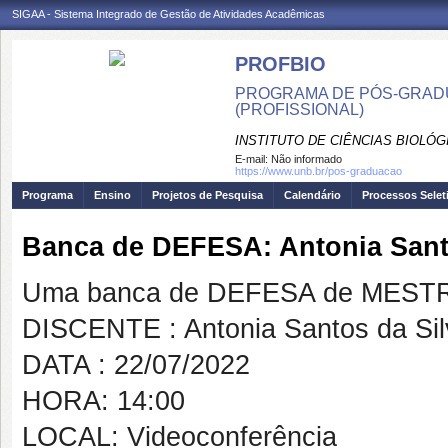
SIGAA - Sistema Integrado de Gestão de Atividades Acadêmicas
PROFBIO
PROGRAMA DE PÓS-GRADU
(PROFISSIONAL)
INSTITUTO DE CIÊNCIAS BIOLÓG
E-mail:
Não informado
https://www.unb.br/pos-graduacao
Programa
Ensino
Projetos de Pesquisa
Calendário
Processos Selet
Banca de DEFESA: Antonia Sant
Uma banca de DEFESA de MESTRAD
DISCENTE : Antonia Santos da Sil
DATA : 22/07/2022
HORA: 14:00
LOCAL: Videoconferência