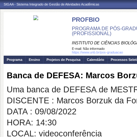
SIGAA - Sistema Integrado de Gestão de Atividades Acadêmicas
PROFBIO
PROGRAMA DE PÓS-GRADU
(PROFISSIONAL)
INSTITUTO DE CIÊNCIAS BIOLÓG
E-mail:
Não informado
https://www.unb.br/pos-graduacao
Programa
Ensino
Projetos de Pesquisa
Calendário
Processos Selet
Banca de DEFESA: Marcos Borz
Uma banca de DEFESA de MESTRAD
DISCENTE : Marcos Borzuk da Fo
DATA : 09/08/2022
HORA: 14:30
LOCAL: videoconferência