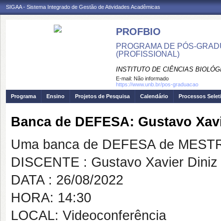
SIGAA - Sistema Integrado de Gestão de Atividades Acadêmicas
PROFBIO
PROGRAMA DE PÓS-GRADU
(PROFISSIONAL)
INSTITUTO DE CIÊNCIAS BIOLÓG
E-mail:
Não informado
https://www.unb.br/pos-graduacao
Programa
Ensino
Projetos de Pesquisa
Calendário
Processos Selet
Banca de DEFESA: Gustavo Xavi
Uma banca de DEFESA de MESTRAD
DISCENTE : Gustavo Xavier Diniz
DATA : 26/08/2022
HORA: 14:30
LOCAL: Videoconferência