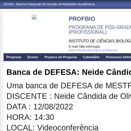
SIGAA - Sistema Integrado de Gestão de Atividades Acadêmicas
PROFBIO
PROGRAMA DE PÓS-GRADU
(PROFISSIONAL)
INSTITUTO DE CIÊNCIAS BIOLÓG
E-mail:
Não informado
https://www.unb.br/pos-graduacao
Programa
Ensino
Projetos de Pesquisa
Calendário
Processos Selet
Banca de DEFESA: Neide Cândid
Uma banca de DEFESA de MESTRAD
DISCENTE : Neide Cândida de Oli
DATA : 12/08/2022
HORA: 14:30
LOCAL: Videoconferência