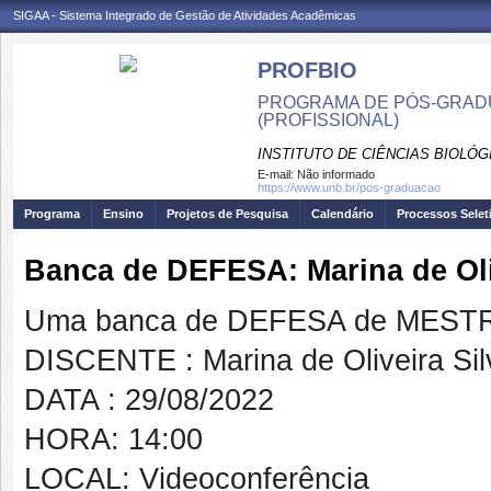
SIGAA - Sistema Integrado de Gestão de Atividades Acadêmicas
PROFBIO
PROGRAMA DE PÓS-GRADU
(PROFISSIONAL)
INSTITUTO DE CIÊNCIAS BIOLÓG
E-mail:
Não informado
https://www.unb.br/pos-graduacao
Programa
Ensino
Projetos de Pesquisa
Calendário
Processos Selet
Banca de DEFESA: Marina de Oli
Uma banca de DEFESA de MESTRAD
DISCENTE : Marina de Oliveira Si
DATA : 29/08/2022
HORA: 14:00
LOCAL: Videoconferência