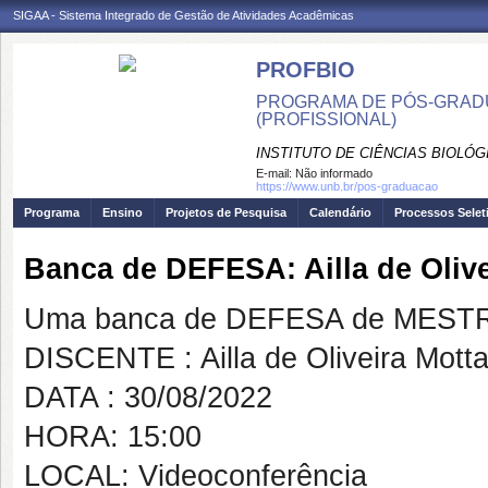
SIGAA - Sistema Integrado de Gestão de Atividades Acadêmicas
PROFBIO
PROGRAMA DE PÓS-GRADU
(PROFISSIONAL)
INSTITUTO DE CIÊNCIAS BIOLÓG
E-mail:
Não informado
https://www.unb.br/pos-graduacao
Programa
Ensino
Projetos de Pesquisa
Calendário
Processos Selet
Banca de DEFESA: Ailla de Olive
Uma banca de DEFESA de MESTRAD
DISCENTE : Ailla de Oliveira Mott
DATA : 30/08/2022
HORA: 15:00
LOCAL: Videoconferência