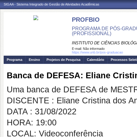
SIGAA - Sistema Integrado de Gestão de Atividades Acadêmicas
PROFBIO
PROGRAMA DE PÓS-GRADU
(PROFISSIONAL)
INSTITUTO DE CIÊNCIAS BIOLÓG
E-mail:
Não informado
https://www.unb.br/pos-graduacao
Programa
Ensino
Projetos de Pesquisa
Calendário
Processos Selet
Banca de DEFESA: Eliane Cristi
Uma banca de DEFESA de MESTRAD
DISCENTE : Eliane Cristina dos A
DATA : 31/08/2022
HORA: 19:00
LOCAL: Videoconferência