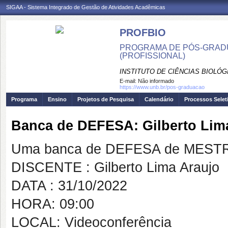
SIGAA - Sistema Integrado de Gestão de Atividades Acadêmicas
PROFBIO
PROGRAMA DE PÓS-GRADU
(PROFISSIONAL)
INSTITUTO DE CIÊNCIAS BIOLÓG
E-mail:
Não informado
https://www.unb.br/pos-graduacao
Programa
Ensino
Projetos de Pesquisa
Calendário
Processos Selet
Banca de DEFESA: Gilberto Lim
Uma banca de DEFESA de MESTRAD
DISCENTE : Gilberto Lima Araujo
DATA : 31/10/2022
HORA: 09:00
LOCAL: Videoconferência