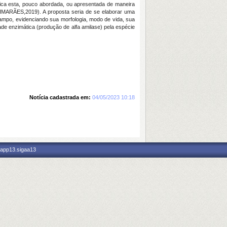
tica esta, pouco abordada, ou apresentada de maneira
IMARÃES,2019). A proposta seria de se elaborar uma
campo, evidenciando sua morfologia, modo de vida, sua
dade enzimática (produção de alfa amilase) pela espécie
Notícia cadastrada em:
04/05/2023 10:18
 app13.sigaa13