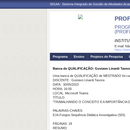
SIGAA - Sistema Integrado de Gestão de Atividades Ac
PROF
PROGR
(PROF
INSTITU
E-mail:
Não
https://ww
Programa
Ensino
Projetos de Pesquisa
Banca de QUALIFICAÇÃO: Gustavo Linardi Tavor
Uma banca de QUALIFICAÇÃO de MESTRADO foi cada
DISCENTE : Gustavo Linardi Tavora
DATA : 30/05/2023
HORA: 16:00
LOCAL: Microsoft Teams
TÍTULO:
"TRABALHANDO O CONCEITO E A IMPORTÂNCIA 
PALAVRAS-CHAVES:
EJA.Fungos.Sequência Didática Investigativa (SDI).
PÁGINAS: 18
RESUMO: