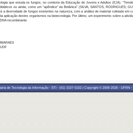
Biologia que estuda os fungos, no contexto da Educação de Jovens e Adultos (EJA). ”Temá
s didáticos ou ainda, como um “apêndice” da Botânica” (SILVA; SANTOS; RODRIGUES; GU
ará a diversidade de fungos existentes na natureza, com a análise de material coletado em 
 da aplicação destes organismos na biotecnologia. Por último, um experimento sobre a ativi
 DNA recombinante.
UIMARAES
- UDF
taria de Tecnologia da Informação - STI - (61) 3107-0102 | Copyright © 2006-2026 - UFRN -