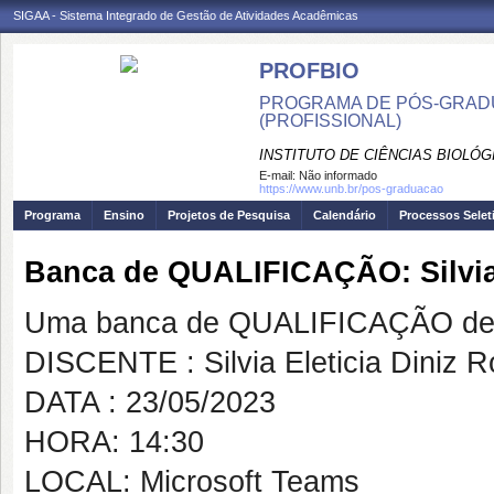
SIGAA - Sistema Integrado de Gestão de Atividades Acadêmicas
PROFBIO
PROGRAMA DE PÓS-GRADU
(PROFISSIONAL)
INSTITUTO DE CIÊNCIAS BIOLÓG
E-mail:
Não informado
https://www.unb.br/pos-graduacao
Programa
Ensino
Projetos de Pesquisa
Calendário
Processos Selet
Banca de QUALIFICAÇÃO: Silvia 
Uma banca de QUALIFICAÇÃO de 
DISCENTE : Silvia Eleticia Diniz R
DATA : 23/05/2023
HORA: 14:30
LOCAL: Microsoft Teams