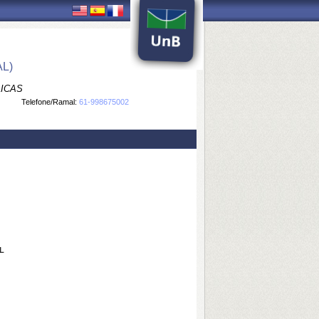
L)
LICAS
Telefone/Ramal:
61-998675002
L