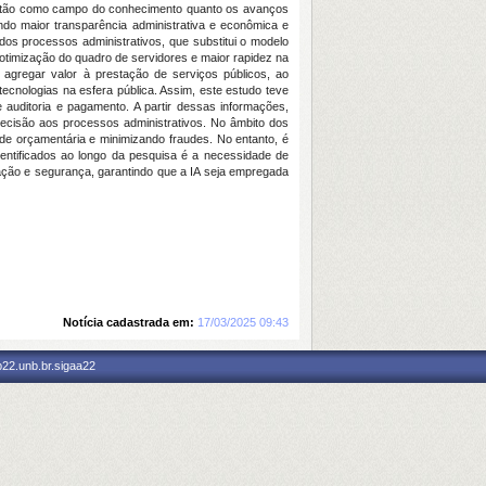
gestão como campo do conhecimento quanto os avanços
do maior transparência administrativa e econômica e
 dos processos administrativos, que substitui o modelo
otimização do quadro de servidores e maior rapidez na
m agregar valor à prestação de serviços públicos, ao
ecnologias na esfera pública. Assim, este estudo teve
de auditoria e pagamento. A partir dessas informações,
recisão aos processos administrativos. No âmbito dos
ade orçamentária e minimizando fraudes. No entanto, é
dentificados ao longo da pesquisa é a necessidade de
ação e segurança, garantindo que a IA seja empregada
Notícia cadastrada em:
17/03/2025 09:43
p22.unb.br.sigaa22