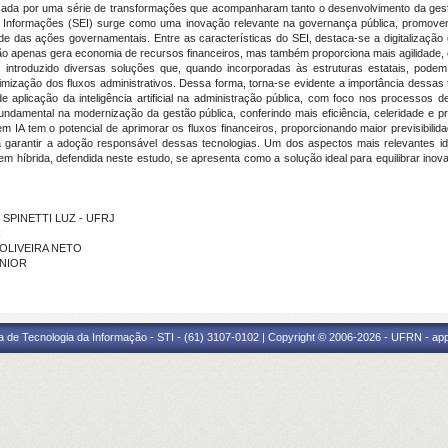
marcada por uma série de transformações que acompanharam tanto o desenvolvimento da 
de Informações (SEI) surge como uma inovação relevante na governança pública, promoven
idade das ações governamentais. Entre as características do SEI, destaca-se a digitalização
o apenas gera economia de recursos financeiros, mas também proporciona mais agilidade, 
 tem introduzido diversas soluções que, quando incorporadas às estruturas estatais, pode
ização dos fluxos administrativos. Dessa forma, torna-se evidente a importância dessas t
de aplicação da inteligência artificial na administração pública, com foco nos processos 
damental na modernização da gestão pública, conferindo mais eficiência, celeridade e p
IA tem o potencial de aprimorar os fluxos financeiros, proporcionando maior previsibilid
a garantir a adoção responsável dessas tecnologias. Um dos aspectos mais relevantes i
 híbrida, defendida neste estudo, se apresenta como a solução ideal para equilibrar inov
O SPINETTI LUZ - UFRJ
R
 OLIVEIRA NETO
UNIOR
a de Tecnologia da Informação - STI - (61) 3107-0102 | Copyright © 2006-2026 - UFRN - ap