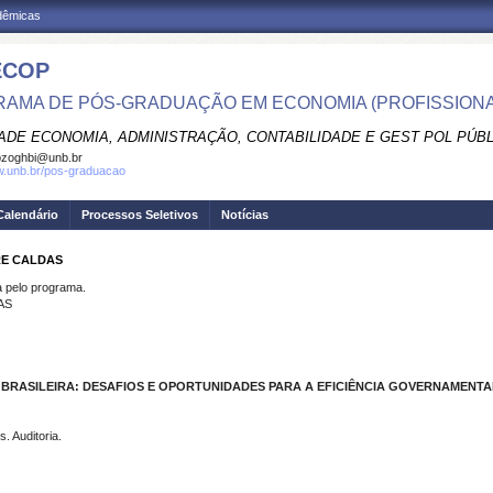
adêmicas
ECOP
AMA DE PÓS-GRADUAÇÃO EM ECONOMIA (PROFISSIONA
ADE ECONOMIA, ADMINISTRAÇÃO, CONTABILIDADE E GEST POL PÚB
pzoghbi@unb.br
w.unb.br/pos-graduacao
Calendário
Processos Seletivos
Notícias
RE CALDAS
pelo programa.
AS
A BRASILEIRA: DESAFIOS E OPORTUNIDADES PARA A EFICIÊNCIA GOVERNAMENTA
s. Auditoria.