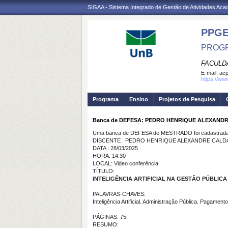
SIGAA - Sistema Integrado de Gestão de Atividades Ac
PPG
PROGR
FACULD
E-mail:
ac
https://ww
Programa
Ensino
Projetos de Pesquisa
Banca de DEFESA: PEDRO HENRIQUE ALEXAND
Uma banca de DEFESA de MESTRADO foi cadastrada 
DISCENTE : PEDRO HENRIQUE ALEXANDRE CALD
DATA : 28/03/2025
HORA: 14:30
LOCAL: Video conferência
TÍTULO:
INTELIGÊNCIA ARTIFICIAL NA GESTÃO PÚBLIC
PALAVRAS-CHAVES:
Inteligência Artificial. Administração Pública. Pagamento
PÁGINAS: 75
RESUMO: