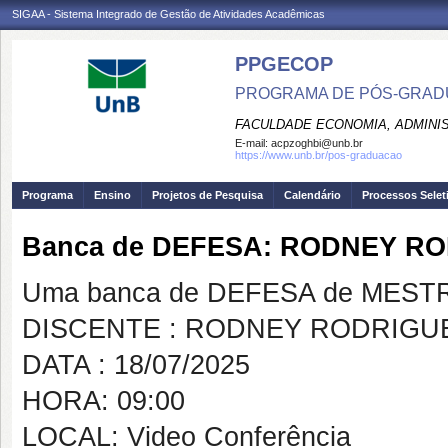
SIGAA - Sistema Integrado de Gestão de Atividades Acadêmicas
PPGECOP
PROGRAMA DE PÓS-GRADU
FACULDADE ECONOMIA, ADMINIS
E-mail:
acpzoghbi@unb.br
https://www.unb.br/pos-graduacao
Programa
Ensino
Projetos de Pesquisa
Calendário
Processos Selet
Banca de DEFESA: RODNEY R
Uma banca de DEFESA de MESTRAD
DISCENTE : RODNEY RODRIGU
DATA : 18/07/2025
HORA: 09:00
LOCAL: Video Conferência