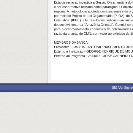
Esta dissertação investiga a Gestão Orçamentária do 
e por esse motivo utilizado como paradigma. O objeti
regional. A metodologia adotada combina análise do 
por meio do Projeto de Lei Orçamentária (PLOA), do Si
Estatística (IBGE). Os resultados indicam um aum
desenvolvimento da “Amazônia Oriental”. Conclui-se q
para o desenvolvimento econômico de determinadas r
razão da criação do CMN, com valor aproximado de 10
MEMBROS DA BANCA:
Presidente - 2353515 - ANTONIO NASCIMENTO JU
Externo à Instituição - GEORGE HENRIQUE DE M
Externo ao Programa - 2544013 - JOSE CARNEIRO
SIGAA | Secre