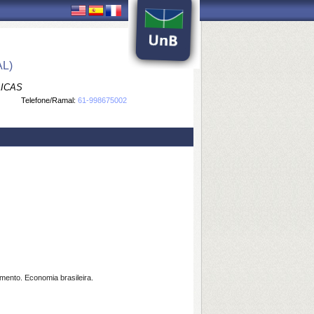
L)
LICAS
Telefone/Ramal:
61-998675002
mento. Economia brasileira.