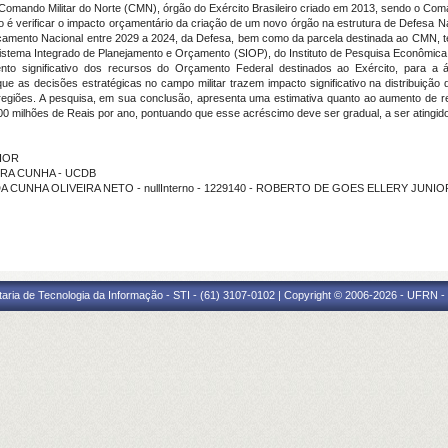
Comando Militar do Norte (CMN), órgão do Exército Brasileiro criado em 2013, sendo o Coma
vo é verificar o impacto orçamentário da criação de um novo órgão na estrutura de Defes
orçamento Nacional entre 2029 a 2024, da Defesa, bem como da parcela destinada ao CMN, t
stema Integrado de Planejamento e Orçamento (SIOP), do Instituto de Pesquisa Econômica Ap
ento significativo dos recursos do Orçamento Federal destinados ao Exército, para 
ue as decisões estratégicas no campo militar trazem impacto significativo na distribuição 
egiões. A pesquisa, em sua conclusão, apresenta uma estimativa quanto ao aumento de re
0 milhões de Reais por ano, pontuando que esse acréscimo deve ser gradual, a ser atingid
NIOR
OURA CUNHA - UCDB
 DA CUNHA OLIVEIRA NETO - nullInterno - 1229140 - ROBERTO DE GOES ELLERY JUNIO
taria de Tecnologia da Informação - STI - (61) 3107-0102 | Copyright © 2006-2026 - UFRN -