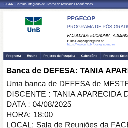
SIGAA - Sistema Integrado de Gestão de Atividades Acadêmicas
PPGECOP
PROGRAMA DE PÓS-GRADU
FACULDADE ECONOMIA, ADMINIS
E-mail:
acpzoghbi@unb.br
https://www.unb.br/pos-graduacao
Programa
Ensino
Projetos de Pesquisa
Calendário
Processos Selet
Banca de DEFESA: TANIA APA
Uma banca de DEFESA de MESTRAD
DISCENTE : TANIA APARECIDA
DATA : 04/08/2025
HORA: 18:00
LOCAL: Sala de Reuniões da FAC